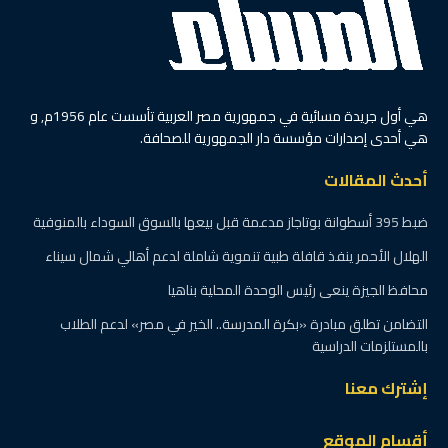
هي أول جريدة مسائية في جمهورية مصر العربية تأسست عام 1956م, و
هي أحدى إصدارات مؤسسة دار الجمهورية للصحافة.
أحدث المقالات
ضبط 395 أسطوانة بوتاجاز مدعمة قبل بيعها بالسوق السوداء بالمنوفية
الهلال الأحمر ينفذ قافلة طبية تنموية شاملة لدعم أهالي شمال سيناء
محافظ الجيزة ينعى رئيس الوحدة المحلية بناهيا
التضامن تطلق مبادرة «بكرة المدرسة.. الخير في مصر» لدعم الطلاب
بالمستلزمات الدراسية
إشترك معنا
أقسام الموقع