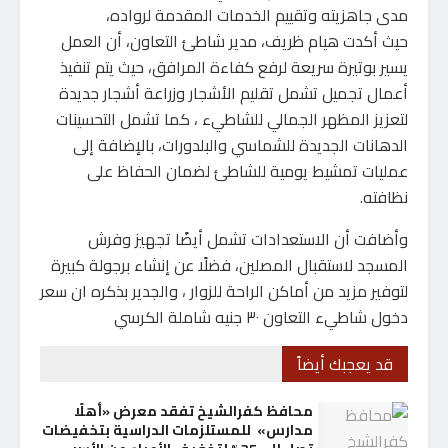
مدى جاهزيته وتقييم الخدمات المقدمة لرواده،
حيث أكدت هيام ظريف، مدير شاطئ التعاون، أن العمل
يسير بوتيرة سريعة لرفع كفاءة المرافق، حيث يتم تنفيذ
أعمال تجميل تشمل تقليم الأشجار وزراعة أشجار جديدة
لتعزيز المظهر الجمالي للشاطيء ، كما تشمل التحسينات
الدهانات الجديدة للشماسي والبلدورات، بالإضافة إلى
عمليات تمشيط يومية للشاطئ لضمان الحفاظ على
نظافته.
وأضافت أن الاستعدادات تشمل أيضًا تجهيز وفرش
المسجد لاستقبال المصلين، فضلًا عن إنشاء برجولة كبيرة
لتوفير مزيد من أماكن الراحة للزوار ، والجدير بذكره ان سعر
دخول شاطيء التعاون ٣٠ جنيه شاملة الكرسي
قد يعجبك أيضاً
محافظ كفرالشيخ تفقد معرض «أهلًا
مدارس» للمستلزمات الدراسية بتخفيضات