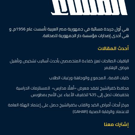
هي أول جريدة مسائية في جمهورية مصر العربية تأسست عام 1956م, و
هي أحدى إصدارات مؤسسة دار الجمهورية للصحافة.
أحدث المقالات
الباقيات الصالحات تعزز كفاءة المتخصصين بأحدث أساليب تشخيص وتأهيل
مرضى الزهايمر
كليات القمة.. المجموع والوجاهة ورغبات الطلاب
محافظ كفرالشيخ تفقد معرض «أهلًا مدارس» للمستلزمات الدراسية
بتخفيضات تصل إلى 35% لتخفيف الأعباء عن الأسر بمطوبس
مركز أبحاث أمراض الكبد والقلب بكفرالشيخ حصل على إعتماد الهيئة العامة
للاعتماد والرقابة الصحية (GAHAR)
إشترك معنا