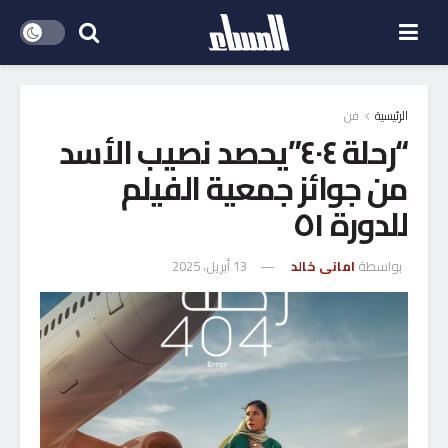
الرئيسية
فن
“رحلة ٤٠٤”يحصد نصيب الأسد
من جوائز جمعية الفيلم
للدورة ٥١
بواسطة
امانى خالد
13 أبريل، 2025