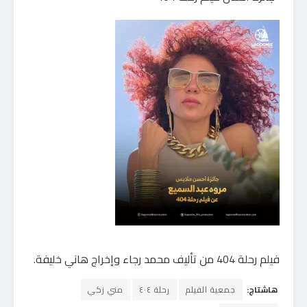
فيلم رحلة 404 من تأليف محمد رجاء وإخراج هاني خليفة.
هاشتاج:
جمعية الفيلم
رحلة ٤٠٤
مني زكي