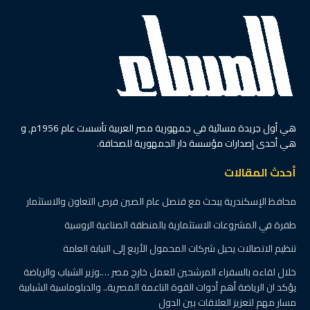
هي أول جريدة مسائية في جمهورية مصر العربية تأسست عام 1956م, و
هي أحدى إصدارات مؤسسة دار الجمهورية للصحافة.
أحدث المقالات
محافظ الإسكندرية يبحث مع قنصل عام الصين فرص التعاون والاستثمار
طفرة في المشروعات الاستثمارية بالمنطقة الصناعية الروسية
تنظيم الاتصالات يحيل شركات المحمول الأربع إلى النيابة العامة
خلال لقاءه بالسفراء المرشحين للعمل خارج مصر ….وزير الشباب والرياضة
يؤكد ان الرياضة أهم أدوات القوة الناعمة المصرية.. والدبلوماسية الشبابية
مسار مهم لتعزيز العلاقات بين الدول