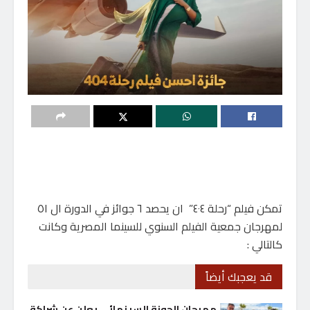
تمكن فيلم “رحلة ٤٠٤” ان يحصد ٦ جوائز في الدورة ال ٥١
لمهرجان جمعية الفيلم السنوي للسينما المصرية وكانت
كالتالي :
قد يعجبك أيضاً
مهرجان الجونة السينمائي يعلن عن شراكة