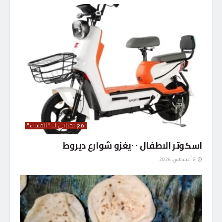
مع تحياتي لـ "المساء"
اسكوتر الاطفال ٠ ٠يغزو شوارع ديروط
6 أغسطس، 2026