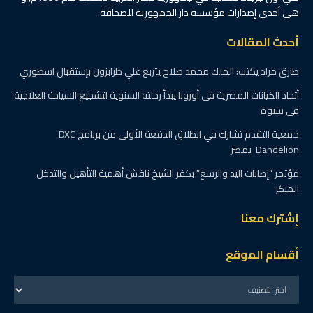
هي أحدى إصدارات مؤسسة دار الجمهورية للصحافة.
أحدث المقالات
طارق مراد يكتب: الملك محمد صلاح يتربع علي طرابزون بإستقبال اسطوري
أتحاد الكيانات المصرية فى أوروبا يبدأ رحلته السنوية لتشجيع السياحة العلاجية
فى سيوة
جمعية التقدم تشارك في انطلاق الدفعة الأولى من برنامج DXC
Dandelion بمصر
مؤتمر “إصابات اليد والرسغ” بكفر الشيخ ناقش أهمية التأهيل والتدخل
المبكر
إشترك معنا
أقسام الموقع