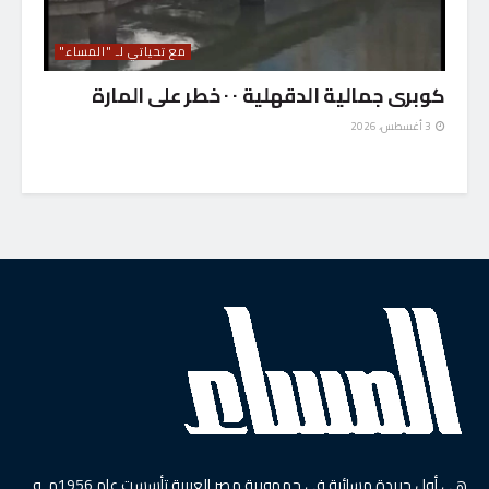
مع تحياتي لـ "المساء"
كوبرى جمالية الدقهلية ٠ ٠ خطر على المارة
3 أغسطس، 2026
هي أول جريدة مسائية في جمهورية مصر العربية تأسست عام 1956م, و