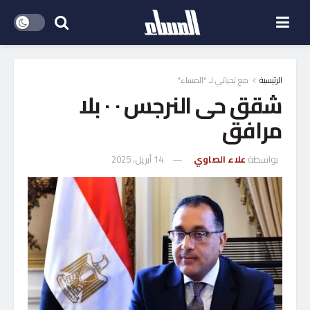
الرئيسية
مع تحياتي لـ "المساء"
شقق حى النرجس ٠ ٠ بلا
مرافق
بواسطة
علاء الصاوي
14 أبريل، 2025