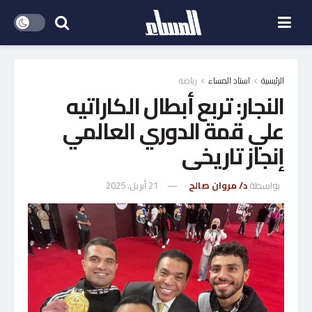
الرئيسية
استاد المساء
رياضة
النجار: تربع أبطال الكاراتيه
علي قمة الدوري العالمي
إنجاز تاريخى
بواسطة
د/ مروان صالح
21 أبريل، 2025