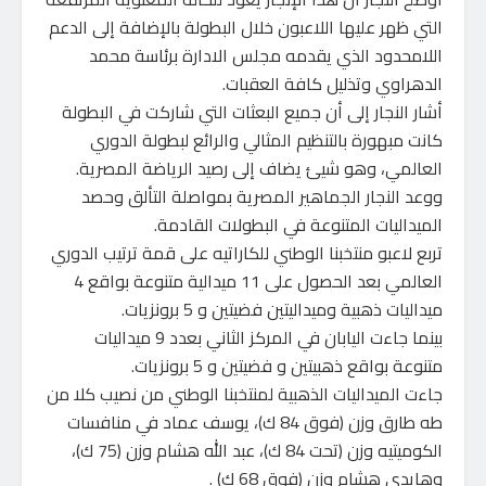
التي ظهر عليها اللاعبون خلال البطولة بالإضافة إلى الدعم
اللامحدود الذي يقدمه مجلس الادارة برئاسة محمد
الدهراوي وتذليل كافة العقبات.
أشار النجار إلى أن جميع البعثات التي شاركت في البطولة
كانت مبهورة بالتنظيم المثالي والرائع لبطولة الدوري
العالمي، وهو شيئ يضاف إلى رصيد الرياضة المصرية.
ووعد النجار الجماهير المصرية بمواصلة التألق وحصد
الميداليات المتنوعة في البطولات القادمة.
تربع لاعبو منتخبنا الوطني للكاراتيه على قمة ترتيب الدوري
العالمي بعد الحصول على 11 ميدالية متنوعة بواقع 4
ميداليات ذهبية وميداليتين فضيتين و 5 برونزيات.
بينما جاءت اليابان في المركز الثاني بعدد 9 ميداليات
متنوعة بواقع ذهبيتين و فضيتين و 5 برونزيات.
جاءت الميداليات الذهبية لمنتخبنا الوطني من نصيب كلا من
طه طارق وزن (فوق 84 ك)، يوسف عماد في منافسات
الكوميتيه وزن (تحت 84 ك)، عبد الله هشام وزن (75 ك)،
وهايدي هشام وزن (فوق 68 ك) .