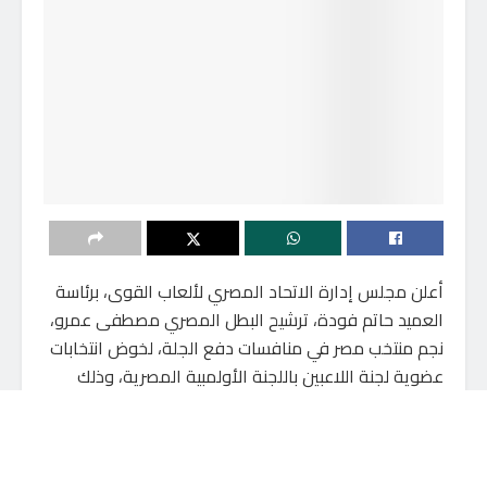
أعلن مجلس إدارة الاتحاد المصري لألعاب القوى، برئاسة
العميد حاتم فودة، ترشيح البطل المصري مصطفى عمرو،
نجم منتخب مصر في منافسات دفع الجلة، لخوض انتخابات
عضوية لجنة اللاعبين باللجنة الأولمبية المصرية، وذلك
تقديرا لمسيرته المتميزة وإنجازاته المشرفة على الساحة
الدولية.
ويعد مصطفى عمرو واحدًا من أبرز أبطال ألعاب القوى