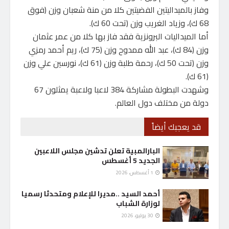
وفاز بالميداليتين الفضيتين كلا من منة شعبان وزن (فوق
68 ك)، وزياد الغريب وزن (تحت 60 ك).
أما الميداليات البرونزية فقد فاز بها كلا من عمر عثمان
وزن (84 ك)، عبد الله ممدوح وزن (75 ك)، ريم أحمد رمزي
وزن (تحت 50 ك)، رحمة طلبة وزن (61 ك)، نورسين علي وزن
(61 ك).
وشهدت البطولة مشاركة 384 لاعبا ولاعبة يمثلون 67
دولة من مختلف دول العالم.
قد يعجبك أيضاً
البارالمبية تعلن تدشين مجلس اللاعبين
الجديد 5 أغسطس
1 أغسطس، 2026
أحمد السيد ..مديرا للإعلام ومتحدثا رسميا
لوزارة الشباب
30 يوليو، 2026