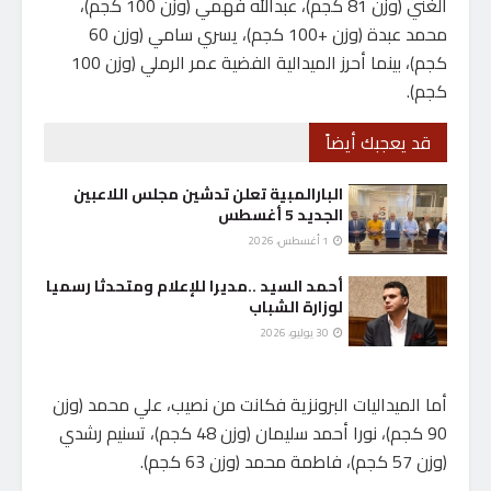
الغني (وزن 81 كجم)، عبدالله فهمي (وزن 100 كجم)،
محمد عبدة (وزن +100 كجم)، يسري سامي (وزن 60
كجم)، بينما أحرز الميدالية الفضية عمر الرملي (وزن 100
كجم).
قد يعجبك أيضاً
البارالمبية تعلن تدشين مجلس اللاعبين
الجديد 5 أغسطس
1 أغسطس، 2026
أحمد السيد ..مديرا للإعلام ومتحدثا رسميا
لوزارة الشباب
30 يوليو، 2026
أما الميداليات البرونزية فكانت من نصيب، علي محمد (وزن
90 كجم)، نورا أحمد سليمان (وزن 48 كجم)، تسنيم رشدي
(وزن 57 كجم)، فاطمة محمد (وزن 63 كجم).