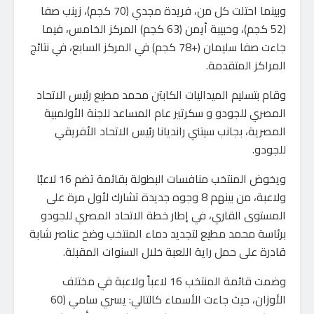
وبينما احتلت كل من، فريدة مجدي (70 كجم)، زينب صفا
(52 كجم)، وحبيبة أيمن (63 كجم) المركز الخامس، فيما
جاءت صفا سليمان (+78 كجم) في المركز السابع، في نتائج
المراكز المتقدمة.
وقام بتسليم الميداليات الكابتن محمد مطيع رئيس الاتحاد
المصري للجودو و سكرتير عام المساعد للجنة الأولمبية
المصرية، بجانب سيتني رانديانا رئيس الاتحاد الأفريقي
للجودو.
ويخوض المنتخب منافسات البطولة بقائمة تضم 16 لاعبًا
ولاعبة، من بينهم 8 وجوه جديدة تشارك لأول مرة على
المستوى القاري، في إطار خطة الاتحاد المصري للجودو
برئاسة محمد مطيع لتجديد دماء المنتخب وضخ عناصر شابة
قادرة على حمل راية اللعبة خلال السنوات المقبلة.
وضمت قائمة المنتخب 16 لاعباً ولاعبة في مختلف
الأوزان، حيث جاءت الأسماء كالتالي: يسري سامي (60