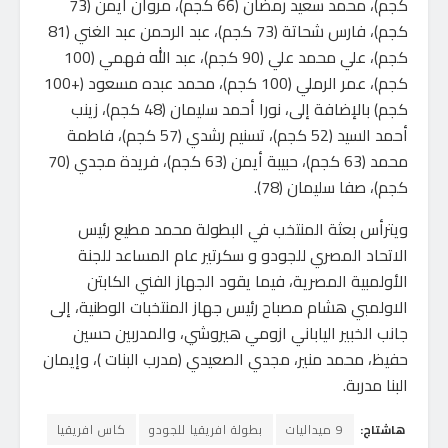
كجم)، محمد سعيد رمضان (66 كجم)، مروان أيمن (73
كجم)، فارس شحاتة (73 كجم)، عبد الرحمن عبد الغني (81
كجم)، علي محمد علي (90 كجم)، عبد الله فهمي (100
كجم)، عمر الرملي (100 كجم)، محمد عبده مسعود (+100
كجم) بالإضافة إلى، نورا أحمد سليمان (48 كجم)، زينب
أحمد السيد (52 كجم)، تسنيم رشدي (57 كجم)، فاطمة
محمد (63 كجم)، حبيبة أيمن (63 كجم)، فريدة مجدي (70
كجم)، صفا سليمان (78).
ويترأس بعثة المنتخب في البطولة محمد مطيع رئيس
الاتحاد المصري للجودو و سكرتير عام المساعد للجنة
الأولمبية المصرية، فيما يقود الجهاز الفني الكابتن
الاولمبي هشام مصباح رئيس جهاز المنتخبات الوطنية، إلى
جانب الخبير الياباني ازومي هيروشي، والمدربين حسين
حفيظ، محمد منير، مجدي الصعيدي (مدرب البنات )، وإيمان
البنا مدربة.
هاشتاج:
9 ميداليات
بطولة افريقيا للجودو
كاس افريقيا