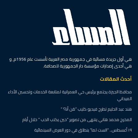
هي أول جريدة مسائية في جمهورية مصر العربية تأسست عام 1956م, و
هي أحدى إصدارات مؤسسة دار الجمهورية للصحافة.
أحدث المقالات
محافظ الجيزة يجتمع برئيس حي العمرانية لمتابعة الخدمات وتحسين الأداء
الميداني
هند عبد الحليم تطرح فيديو كليب “مَن أنا؟ “
المخرج محمد هاني ينتهى من تصوير “حين يكتب الحب ” خلال أيام
١٩ أغسطس.. “الست لما” ينطلق في دور العرض السينمائية