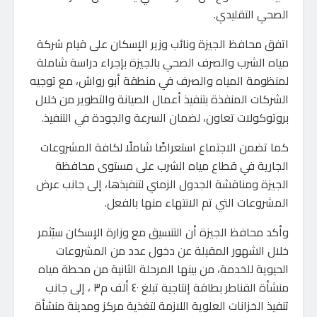
الصحي التقليدي.
اتفق محافظ الجيزة ونائب وزير الإسكان على قيام شركة
مياه الشرب والصرف الصحي بالجيزة بإجراء دراسة شاملة
لمنظومة المياه والصرف في منطقة أبو رواش، مع توجيه
الشركات المنفذة بتنفيذ أعمال الصيانة والتطوير من خلال
بروتوكولات تعاون، لضمان السرعة والجودة في التنفيذ.
كما تضمن الاجتماع استعراضًا شاملًا لكافة المشروعات
الجارية في قطاع مياه الشرب على مستوى محافظة
الجيزة ومناقشة الجدول الزمني لتنفيذها، إلى جانب عرض
المشروعات التي تم الانتهاء منها بالفعل.
وأكد محافظ الجيزة أن التنسيق مع وزارة الإسكان سيُثمر
خلال الشهور المقبلة عن دخول عدد من المشروعات
الحيوية للخدمة، من بينها المرحلة الثانية من محطة مياه
منشأة القناطر بطاقة إنتاجية تبلغ ٤٠ ألف م٣ ، إلى جانب
تنفيذ الخزانات العلوية اللازمة لتغذية مركز ومدينة منشأة