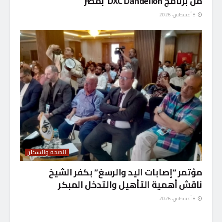
من برنامج DXC Dandelion بمصر
8 أغسطس، 2026
الصحة والسكان
مؤتمر “إصابات اليد والرسغ” بكفر الشيخ
ناقش أهمية التأهيل والتدخل المبكر
8 أغسطس، 2026