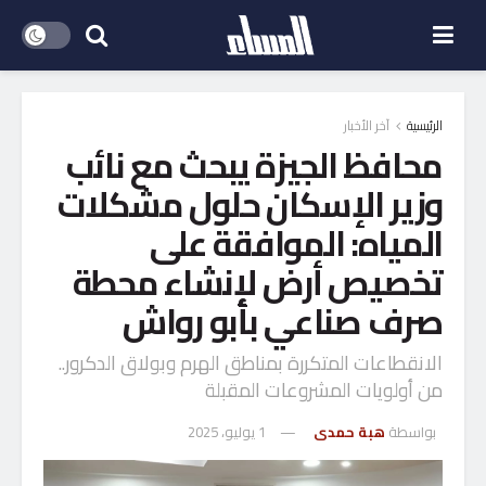
الرئيسية
آخر الأخبار
محافظ الجيزة يبحث مع نائب
وزير الإسكان حلول مشكلات
المياه: الموافقة على
تخصيص أرض لإنشاء محطة
صرف صناعي بأبو رواش
الانقطاعات المتكررة بمناطق الهرم وبولاق الدكرور..
من أولويات المشروعات المقبلة
بواسطة
هبة حمدى
1 يوليو، 2025