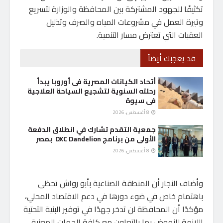
تكثيفًا للجهود المشتركة بين المحافظة والوزارة لتسريع
وتيرة العمل في مشروعات المياه والصرف وتذليل
العقبات التي تعترض مسار التنمية.
قد يعجبك أيضاً
أتحاد الكيانات المصرية فى أوروبا يبدأ
رحلته السنوية لتشجيع السياحة العلاجية
فى سيوة
8 أغسطس، 2026
جمعية التقدم تشارك في انطلاق الدفعة
الأولى من برنامج DXC Dandelion بمصر
8 أغسطس، 2026
وأضاف النجار أن المنطقة الصناعية بأبو رواش تحظى
باهتمام خاص في ضوء دورها في دعم الاقتصاد المحلي،
مؤكدًا أن المحافظة لن تدخر جهدًا في توفير البنية التحتية
اللازمة للنهوض بها بالتعاون مع كافة الجهات المعنية.