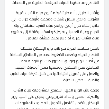
القناطر ومد خطوط المياه المرشحة الخارجة من المحطة.
وأشار النجار إلى أنه جار تنفيذ مشروع مياه الشرب بقرية
الشوبك، والذي يشمل شبكات ومحطة وأربعة خزانات، إلى
جانب إنشاء خزان أرضي ورافع مياه الشرب بمنطقتي برك
الخيام وعزبة العسيلي بمركز كرداسة بالإضافة إلى مشروع
مياه الشرب بقرية أم دينار بمركز منشأة القناطر .
ناقش محافظ الجيزة مع نائب وزير الإسكان مشكلة
انقطاع المياه وضعف الضغوط بعدد من المناطق الساخنة
في أحياء الهرم وبولاق الدكرور حيث تم التوجيه بحصر
المناطق محل الشكوي ووضعها ضمن أولويات التنفيذ،
والعمل على تمويل احتياجاتها من خلال شركة مياه الشرب
والصرف الصحي بالجيزة.
ووجّه نائب الوزير الجهاز التنفيذي لمشروعات مياه الشرب
والصرف الصحى بإعداد تقرير يومي يعرض على السيد وزير
الإسكان يتضمن تفاصيل التمويل المطلوب للمشروعات