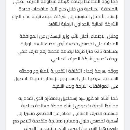
كما وجّه المحافظ بإعادة هيكلة منظومة الصرف الصحي
بالمنطقة الصناعية من خلال طرح ثلاث مناقصات جديدة
لإسناد الأعمال المتبقية إلى شركات بديلة، نتيجة عدم التزام
الشركة الحالية بالجداول الزمنية للتنفيذ.
وخلال الاجتماع، أعلن نائب وزير الإسكان عن الموافقة
المبدئية على تخصيص قطعة أرض فضاء تابعة للوزارة
بمساحة 625 مترًا مربعًا لإقامة محطة رفع صرف صحي
بهدف تحسين شبكة الصرف الصناعي.
ووجّه بسرعة إعداد التكلفة التقديرية للمشروع وخطته
التنفيذية لعرضها على السيد وزير الإسكان تمهيدًا للحصول
على الموافقات اللازمة وبدء التنفيذ.
كما أشاد الدكتور سيد إسماعيل بالمقترح الذي تقدم به
محافظ الجيزة بخصوص إنشاء محطة معالجة صناعية
مستقلة للصرف الصناعي الصادر عن المصانع، مشيرًا إلى
أهمية تخصيص حلول ومعايير معالجة متقدمة تتلاءم مع
طبيعة هذا النوع من الصرف الذي يختلف عن الصرف