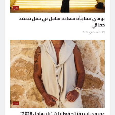
فن
بوسي مفاجأة سعادة ساحل في حفل محمد
حماقي
8 أغسطس، 2026
فن
عمرو دياب يفتتح فعاليات “يلا ساحل 2026”