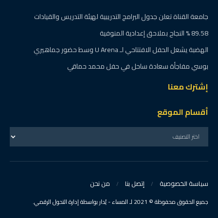
جامعة القناة تعلن جدول البرامج التدريبية لهيئة التدريس والقيادات
89.58 % النجاح بملاحق إعدادية المنوفية
الهضبة يشعل الحفل الافتتاحي لـ U Arena وسط حضور جماهيري
بوسي مفاجأة سعادة ساحل في حفل محمد حماقي
إشترك معنا
أقسام الموقع
سياسة الخصوصية
إتصل بنا
من نحن
جميع الحقوق محفوظة © 2021 لـ المساء - يُدار بواسطة إدارة التحول الرقمي.