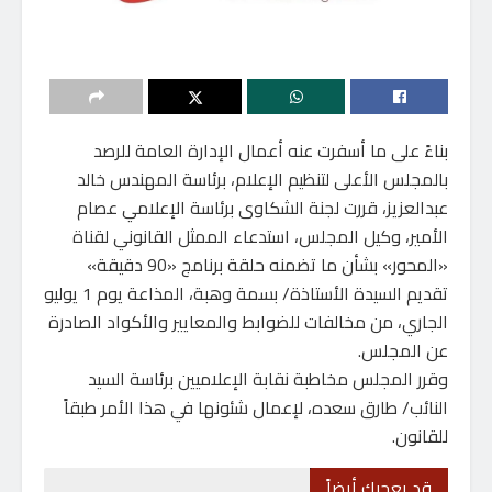
بناءً على ما أسفرت عنه أعمال الإدارة العامة للرصد
بالمجلس الأعلى لتنظيم الإعلام، برئاسة المهندس خالد
عبدالعزيز، قررت لجنة الشكاوى برئاسة الإعلامي عصام
الأمير، وكيل المجلس، استدعاء الممثل القانوني لقناة
«المحور» بشأن ما تضمنه حلقة برنامج «90 دقيقة»
تقديم السيدة الأستاذة/ بسمة وهبة، المذاعة يوم 1 يوليو
الجاري، من مخالفات للضوابط والمعايير والأكواد الصادرة
عن المجلس.
وقرر المجلس مخاطبة نقابة الإعلاميين برئاسة السيد
النائب/ طارق سعده، لإعمال شئونها في هذا الأمر طبقاً
للقانون.
قد يعجبك أيضاً