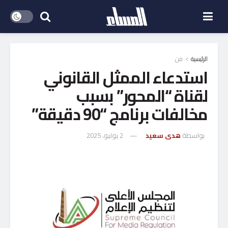
الرئيسية
فن
استدعاء الممثل القانوني
لقناة “المحور” بسبب
مخالفات برنامج “90 دقيقة”
بواسطة
هدى سعيد
2 يوليو، 2025