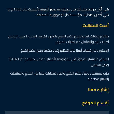
هي أول جريدة مسائية في جمهورية مصر العربية تأسست عام 1956م, و
هي أحدى إصدارات مؤسسة دار الجمهورية للصحافة.
أحدث المقالات
مؤتمر إصابات اليد والرسغ بكفر الشيخ ناقش اهيمة التدخل المبكر لإصلاح
اصابات اليد والتعامل مع اصابات الحروق
الدكتور ياسر شحاته أمينا عاما لتنظيم إتحاد حكايه وطن بكفرالشيخ
انطلاق “المسار المهني في تكنولوجيا الأعمال” ضمن مشروع “STEP Up”
بعين شمس
حزب مستقبل وطن بكفر الشيخ واصل فعاليات معارض السلع والمنتجات
بأسعار مخفضة
إشترك معنا
أقسام الموقع