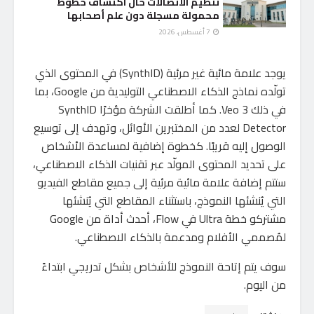
تنظيم الاتصالات حال اكتشاف خطوط
محمولة مسجلة دون علم أصحابها
7 أغسطس، 2026
يوجد علامة مائية غير مرئية (SynthID) في المحتوى الذي
تولّده نماذج الذكاء الاصطناعي التوليدية من Google، بما
في ذلك Veo 3. كما أطلقت الشركة مؤخرًا SynthID
Detector لعدد من المختبرين الأوائل، وتهدف إلى توسيع
الوصول إليه قريبًا. كخطوة إضافية لمساعدة الأشخاص
على تحديد المحتوى المولّد عبر تقنيات الذكاء الاصطناعي،
ستتم إضافة علامة مائية مرئية إلى جميع مقاطع الفيديو
التي يُنشئها النموذج، باستثناء المقاطع التي يُنشئها
مشتركو خطة Ultra في Flow، أحدث أداة من Google
لمُصممي الأفلام ومدعمة بالذكاء الاصطناعي.
سوف يتم إتاحة النموذج للأشخاص بشكل تدريجي ابتداءً
من اليوم.