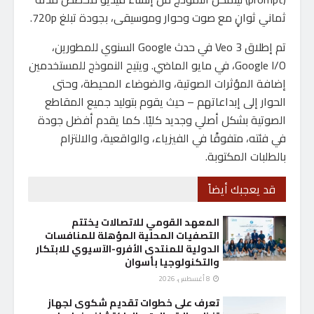
ثماني ثوانٍ مع صوت وحوار وموسيقى، بجودة تبلغ 720p.
تم إطلاق Veo 3 في حدث Google السنوي للمطورين،
Google I/O، في مايو الماضي. ويتيح النموذج للمستخدمين
إضافة المؤثرات الصوتية، والضوضاء المحيطة، وحتى
الحوار إلى إبداعاتهم – حيث يقوم بتوليد جميع المقاطع
الصوتية بشكل أصلي وجديد كليًا. كما يقدم أفضل جودة
في فئته، متفوقًا في الفيزياء، والواقعية، والالتزام
بالطلبات المكتوبة.
قد يعجبك أيضاً
المعهد القومي للاتصالات يختتم
التصفيات المحلية المؤهلة للمنافسات
الدولية للمنتدى الأفرو-الآسيوي للابتكار
والتكنولوجيا بأسوان
8 أغسطس، 2026
تعرف على خطوات تقديم شكوى لجهاز