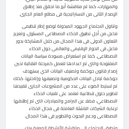
والمهارات، كما تم مناقشة أبرز ما تحقق منذ إطلاق
الإصدار الثانى من الاستراتيجية فى مطلع العام الجارى.
وتناول الاجتماع الجهود المبذولة لوضع إطار تنظيمى
فاعل من أجل تطبيق الذكاء الاصطناعى المسئول، وتعزيز
التعاون الدولى فى هذا المجال من خلال المشاركة بدور
فاعل فى الحوار الإقليمى والعالمى حول الذكاء
الاصطناعى. كما تم استعراض مسودة سياسة البيانات
المفتوحة والتى تم اعدادها لتعمل كمرحلة انتقالية لحين
إصدار قانون حوكمة وتصنيف البيانات الذي يستهدف
حوكمة تبادل البيانات الحكومية وتصنيفها وإتاحتها. كذلك
تم تسليط الضوء على عدد من المشروعات الجارى تنفيذها
لتطوير حلول قطاعية تعتمد على تقنيات الذكاء
الاصطناعي، فضلا عن البرامج والمبادرات التى تم إطلاقها
لرعاية الشركات الناشئة العاملة فى مجال الذكاء
الاصطناعى ودعم البحوث والتطوير فى هذا المجال.
وتطرق الاجتماع إلى مناقشة الأنشطة المعنية ببناء