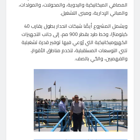
المصافي الميكانيكية واليدوية، والمحولات، والمولدات،
والمباني الإدارية، ومبنى التشغيل.
ويشمل المشروع أيضًا شبكات انحدار بطول يقارب 40
كيلومترًا، وخط طرد بقطر 900 مم، إلى جانب التجهيزات
الكهروميكانيكية التي رُوعي فيها توفير قدرة تشغيلية
تلبي التوسعات المستقبلية، لتخدم مناطق الأقواز،
والفهميين، والحّي بالصف.