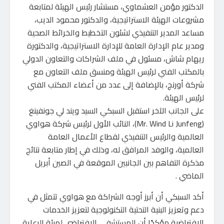
الدكتور مؤمن العشماوي، مستشار رئيس الهيئة لمتابعة
مشروعات الهيئة الاستراتيجية، والدكتور محمود الديب،
مساعد المدير التنفيذي لشئون التخطيط والخرائط الصحية
ومدير عام الإدارة العامة للإدارة الاستراتيجية، والدكتورة
ريهام شاش، مسئول في ملف الشراكات والتعاون الدولي
بالمكتب الفني لرئيس الهيئة ومنسق ملف التعاون مع
شركة أورنچ، بالإضافة إلى عدد من أعضاء المكتب الفني
لرئيس الهيئة.
على الجانب الآخر استقبل السبكي السيد ويند لي جونفينغ
(Mr. Wind Li Junfeng)، النائب الأول لرئيس شركة هواوي
العالمية والرئيس التنفيذي لقطاع الأعمال العامة
العالمية، والوفد المرافق له، وذلك في إطار متابعة نتائج
مذكرة التفاهم بين الجانبين الموقعة في الصين أبريل
الماضي .
أكد السبكي أن أبرز أوجه الشراكة مع هواوي تتمثل في
دعم وتعزيز البنية التحتية التكنولوجية لتعزيز الخدمات
الافتراضية مؤكدًا أن المستشفى الافتراضي لهيئة الرعاية