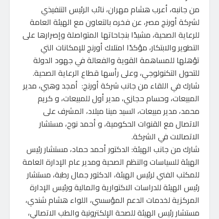
من جانبه، أعرب هشام مهران، نائب الرئيس التنفيذي
لشركة أورنچ مصر، عن فخره بالتعاون مع الهيئة العامة
للرعاية الصحية، مشيدًا بنجاحاتها المتواصلة وإصرارها على
التطوير والابتكار، مؤكدًا امتلاك أورنچ للإمكانات التي
تؤهلها للمساهمة القوية والفعالة في جهود الدولة
للتحول التكنولوجي، وعلى رأسها قطاع الرعاية الصحية.
شارك في اللقاء من جانب شركة أورنچ: أمجد وهبي، مدير
المبيعات، وحسام حجازي، مدير أول للمبيعات، و كريم
محمد، مدير مبيعات، السيد مينا ميلاد، المشرف على
الاتصال مع القنوات الحكومية، و أحمد نوح، مستشار
الاتصالات في الشركة.
شارك من جانب الهيئة: الدكتور أحمد حماد، مستشار رئيس
الهيئة للسياسات والنظم الصحية ومدير عام الإدارة العامة
للمكتب الفني لرئيس الهيئة، الدكتور جمال رطبة، مستشار
رئيس الهيئة للدراسات الاكتوارية والمالية ورئيس الإدارة
المركزية لخدمات الدعم المؤسسي، اللواء هشام شندي،
مستشار رئيس الهيئة للصحة الإلكترونية والطب الاتصالي،