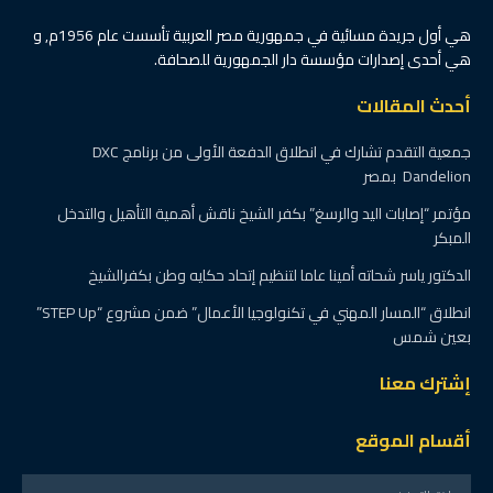
هي أول جريدة مسائية في جمهورية مصر العربية تأسست عام 1956م, و
هي أحدى إصدارات مؤسسة دار الجمهورية للصحافة.
أحدث المقالات
جمعية التقدم تشارك في انطلاق الدفعة الأولى من برنامج DXC
Dandelion بمصر
مؤتمر “إصابات اليد والرسغ” بكفر الشيخ ناقش أهمية التأهيل والتدخل
المبكر
الدكتور ياسر شحاته أمينا عاما لتنظيم إتحاد حكايه وطن بكفرالشيخ
انطلاق “المسار المهني في تكنولوجيا الأعمال” ضمن مشروع “STEP Up”
بعين شمس
إشترك معنا
أقسام الموقع