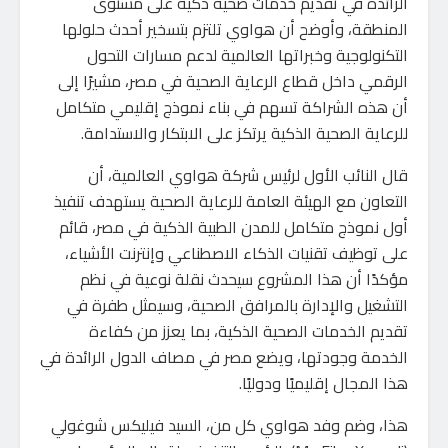
الرائدة في تقديم خدمات صحية ذكية على مستوى
المنطقة، وأوضح أن هواوي تلتزم بتسخير أحدث حلولها
التكنولوجية وخبراتها العالمية لدعم مسارات التحول
الرقمي داخل قطاع الرعاية الصحية في مصر، مشيرًا إلى
أن هذه الشراكة تسهم في بناء نموذج إقليمي متكامل
للرعاية الصحية الذكية يرتكز على الابتكار والاستدامة.
قال النائب الأول لرئيس شركة هواوي العالمية، أن
التعاون مع الهيئة العامة للرعاية الصحية يستهدف تنفيذ
أول نموذج متكامل للمدن الطبية الذكية في مصر، قائم
على توظيف تقنيات الذكاء الاصطناعي وإنترنت الأشياء،
مؤكدًا أن هذا المشروع سيحدث نقلة نوعية في نظم
التشغيل والإدارة بالمرافق الصحية، وسيمثل طفرة في
تقديم الخدمات الصحية الذكية، بما يعزز من كفاءة
الخدمة وجودتها، ويضع مصر في مصاف الدول الرائدة في
هذا المجال إقليميًا ودوليًا.
هذا، وضم وفد هواوي كل من، السيد فيليكس شوغولي