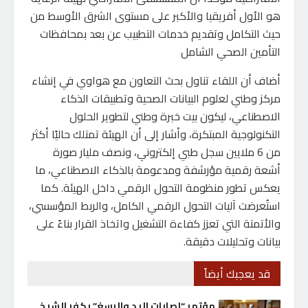
هو الأول أفريقيا والأكبر على مستوى الشرق الأوسط من
حيث التكامل وتقديم خدمات التطبيب عن بعد بمحافظات
التأمين الصحي الشامل
أضاف أن اللقاء تناول بحث التعاون مع هواوي في إنشاء
مركز وطني لعلوم البيانات الصحية وتطبيقات الذكاء
الاصطناعي، ليكون بيت خبرة وطني لتطوير الحلول
التكنولوجية المبتكرة، وأشار إلى أن الهيئة تمتلك حاليًا أكثر
من 6 ملايين سجل طبي إلكتروني، ونصف مليار صورة
أشعة رقمية مؤرشفة ومدعومة بالذكاء الاصطناعي، ما
يعكس تطور منظومة التحول الرقمي داخل الهيئة. كما
استُعرضت آليات التحول الرقمي الكامل، والربط المؤسسي،
والأتمتة التي تعزز كفاءة التشغيل واتخاذ القرار بناءً على
بيانات وتحليلات دقيقة.
قد يعجبك أيضاً
مؤتمر “إصابات اليد والرسغ” بكفر الشيخ