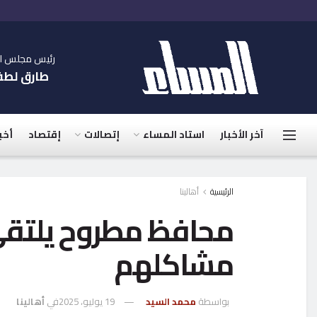
رئيس مجلس الإ
طارق لط
آخر الأخبار
استاد المساء
إتصالات
إقتصاد
أخب
الرئيسية
أهالينا
محافظ مطروح يلتقي
مشاكلهم
بواسطة
محمد السيد
19 يوليو، 2025
في
أهالينا