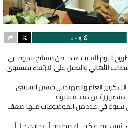
إرسال
طروح اليوم السبت عددا من مشايخ سيوة في
مطالب الأهالي والعمل على الارتقاء بمستوى
لسكرتير العام والمهندس حسين السنينى
يد منصور رئيس مدينة سيوة
لي سيوة في عدد من الموضوعات منها ضعف
س قطاع كهرباء مطروح أنه جارى حالياً