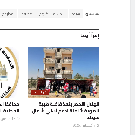
هاشتاج:
سيوة
لبحث مشاكلهم
محافظ
مطروح
إقرأ أيضاً
آخر الأخبار
الهلال الأحمر ينفذ قافلة طبية
محافظ الج
تنموية شاملة لدعم أهالي شمال
المحلية بن
سيناء
7 أغسطس، 2026
7 أغسطس، 2026