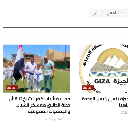
وفد أهالي
يلتقي
أهالينا
أهالينا
يزة ينعى رئيس الوحدة
مديرية شباب كفر الشيخ تناقش
اهيا
خطة انطلاق معسكر الشباب
والجمعيات العمومية
6 أغسطس، 2026