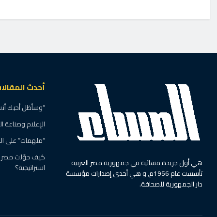
أحدث المقالا
“وسأظل أحبك أنت”
الإعلام وصناعة ا
“ملهمات” على ال
كيف حوّلت مصر ال
هي أول جريدة مسائية في جمهورية مصر العربية
استراتيجية؟
تأسست عام 1956م, و هي أحدى إصدارات مؤسسة
دار الجمهورية للصحافة.