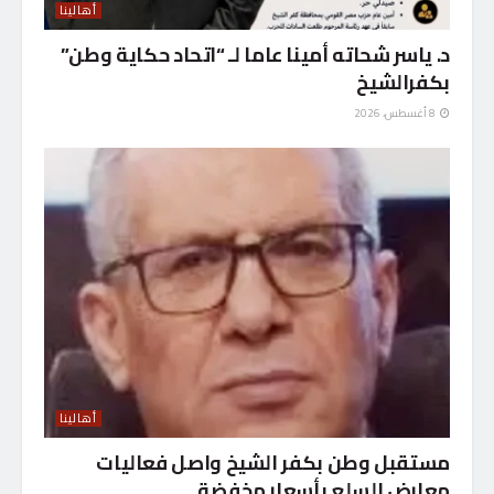
أهالينا
د. ياسر شحاته أمينا عاما لـ “اتحاد حكاية وطن”
بكفرالشيخ
8 أغسطس، 2026
أهالينا
مستقبل وطن بكفر الشيخ واصل فعاليات
معارض السلع بأسعار مخفضة