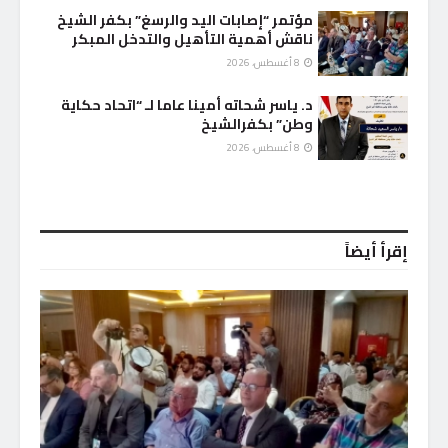
مؤتمر “إصابات اليد والرسغ” بكفر الشيخ
ناقش أهمية التأهيل والتدخل المبكر
8 أغسطس، 2026
د. ياسر شحاته أمينا عاما لـ “اتحاد حكاية
وطن” بكفرالشيخ
8 أغسطس، 2026
إقرأ أيضاً