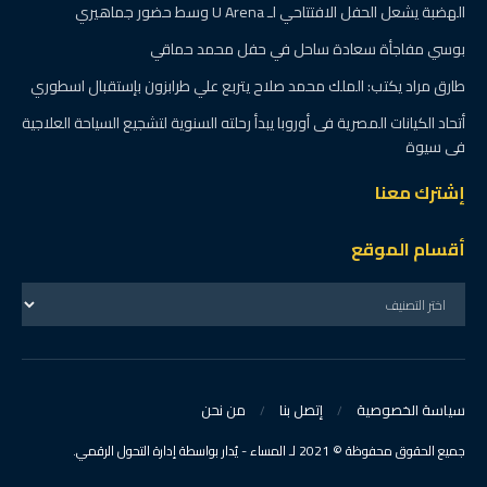
الهضبة يشعل الحفل الافتتاحي لـ U Arena وسط حضور جماهيري
بوسي مفاجأة سعادة ساحل في حفل محمد حماقي
طارق مراد يكتب: الملك محمد صلاح يتربع علي طرابزون بإستقبال اسطوري
أتحاد الكيانات المصرية فى أوروبا يبدأ رحلته السنوية لتشجيع السياحة العلاجية
فى سيوة
إشترك معنا
أقسام الموقع
سياسة الخصوصية
إتصل بنا
من نحن
جميع الحقوق محفوظة © 2021 لـ المساء - يُدار بواسطة إدارة التحول الرقمي.