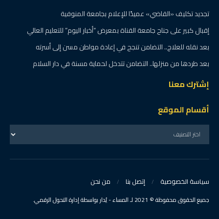
تجديد تكليف «القاضي» عميدًا للإعلام بجامعة المنوفية
إقبال كبير على جناح جامعة القناة بمعرض “أخبار اليوم” للتعليم العالي
بعد نقله للعلاج.. التضامن تنجح في إعادة مواطن مسن إلى أسرته
بعد طردها من منزلها.. التضامن تتدخل لحماية مسنة في دار السلام
إشترك معنا
أقسام الموقع
سياسة الخصوصية
إتصل بنا
من نحن
جميع الحقوق محفوظة © 2021 لـ المساء - يُدار بواسطة إدارة التحول الرقمي.