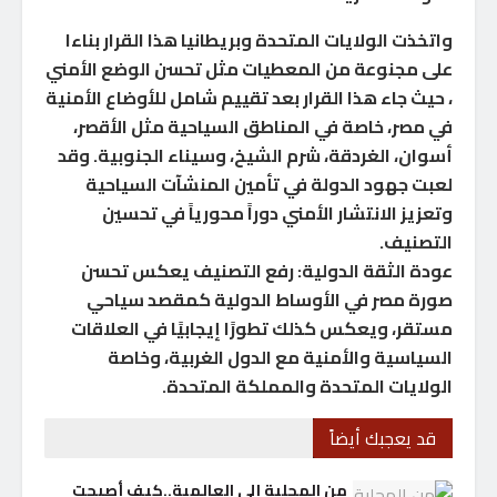
واتخذت الولايات المتحدة وبريطانيا هذا القرار بناءا
على مجنوعة من المعطيات مثل تحسن الوضع الأمني
، حيث جاء هذا القرار بعد تقييم شامل للأوضاع الأمنية
في مصر، خاصة في المناطق السياحية مثل الأقصر،
أسوان، الغردقة، شرم الشيخ، وسيناء الجنوبية. وقد
لعبت جهود الدولة في تأمين المنشآت السياحية
وتعزيز الانتشار الأمني دوراً محورياً في تحسين
التصنيف.
عودة الثقة الدولية: رفع التصنيف يعكس تحسن
صورة مصر في الأوساط الدولية كمقصد سياحي
مستقر، ويعكس كذلك تطورًا إيجابيًا في العلاقات
السياسية والأمنية مع الدول الغربية، وخاصة
الولايات المتحدة والمملكة المتحدة.
قد يعجبك أيضاً
من المحلية إلى العالمية..كيف أصبحت