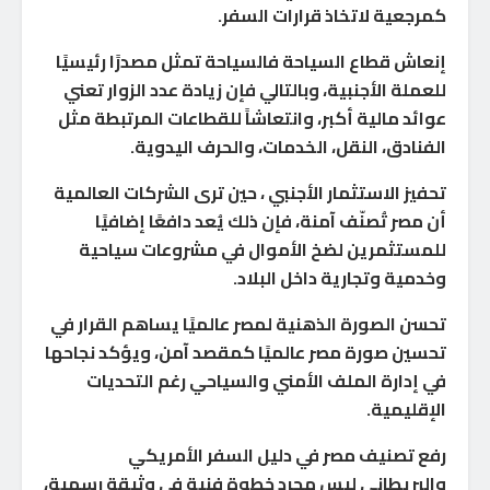
كمرجعية لاتخاذ قرارات السفر.
إنعاش قطاع السياحة فالسياحة تمثل مصدرًا رئيسيًا
للعملة الأجنبية، وبالتالي فإن زيادة عدد الزوار تعني
عوائد مالية أكبر، وانتعاشاً للقطاعات المرتبطة مثل
الفنادق، النقل، الخدمات، والحرف اليدوية.
تحفيز الاستثمار الأجنبي ، حين ترى الشركات العالمية
أن مصر تُصنّف آمنة، فإن ذلك يُعد دافعًا إضافيًا
للمستثمرين لضخ الأموال في مشروعات سياحية
وخدمية وتجارية داخل البلاد.
تحسن الصورة الذهنية لمصر عالميًا يساهم القرار في
تحسين صورة مصر عالميًا كمقصد آمن، ويؤكد نجاحها
في إدارة الملف الأمني والسياحي رغم التحديات
الإقليمية.
رفع تصنيف مصر في دليل السفر الأمريكي
والبريطاني ليس مجرد خطوة فنية في وثيقة رسمية،