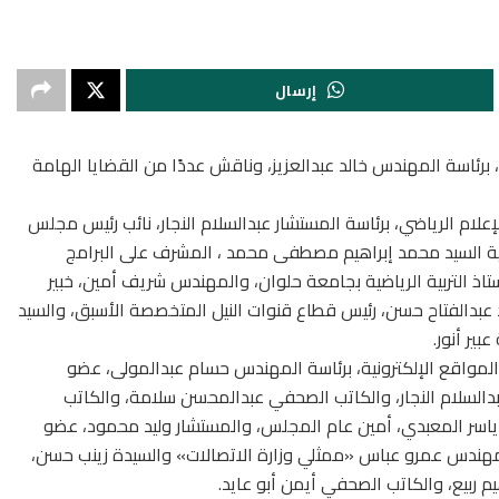
إرسال
 برئاسة المهندس خالد عبدالعزيز، وناقش عددًا من القضايا الهامة
علام الرياضي، برئاسة المستشار عبدالسلام النجار، نائب رئيس مجلس
ية السيد محمد إبراهيم مصطفى محمد ، المشرف على البرامج
ستاذ التربية الرياضية بجامعة حلوان، والمهندس شريف أمين، خبير
د عبدالفتاح حسن، رئيس قطاع قنوات النيل المتخصصة الأسبق، والسيد
بير أنور.
المواقع الإلكترونية، برئاسة المهندس حسام عبدالمولى، عضو
دالسلام النجار، والكاتب الصحفي عبدالمحسن سلامة، والكاتب
سر المعبدي، أمين عام المجلس، والمستشار وليد محمود، عضو
مهندس عمرو عباس «ممثلي وزارة الاتصالات» والسيدة زينب حسن،
 ربيع، والكاتب الصحفي أيمن أبو عايد.