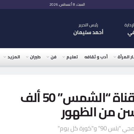
السبت, 8 أغسطس, 2026
دارة
رئيس التحرير
في
أحمد سليمان
ار المرأة
أدب و ثقافه
تعليم
فن
طيران
المزيد
الأعلى للإعلام يغرّم قناة “الشمس” 50 ألف
سن من الظهور
"كورة كل يوم"