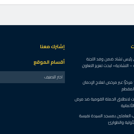
ت
إشترك معنا
 رئيس تشاد ضمن وفد اللجنة
أقسام الموقع
 – التشادية» لبحث تعزيز التعاون
اختر التصنيف
الصحة : اغلاق 19 مركزًا غير مرخص لعلاج الإدمان
المقطم
 لانطلاق الحملة القومية ضد مرض
ألمانية
رب العاملين بمسجد السيدة نفيسة
أولية والطوارئ