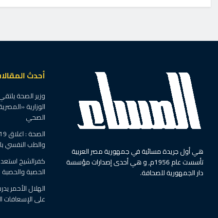
أحدث المقالا
وزير الصحة يلتقي
الوزارية «المصرية
الصحي
والطب النفسي ب
هي أول جريدة مسائية في جمهورية مصر العربية
كفرالشيخ استعدت
تأسست عام 1956م, و هي أحدى إصدارات مؤسسة
الحصبة والحصبة ال
دار الجمهورية للصحافة.
الهلال الأحمر يد
على الإسعافات ال