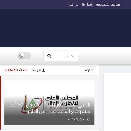
سياسة الخصوصية
إتصل بنا
من نحن
ترينـد
أحدث المقالات
فلترة
الأعلى للإعلام يغرّم قناة “الشمس” 50 ألف
جنيه ومنع أسامة حسن من الظهور
22 يوليو، 2025