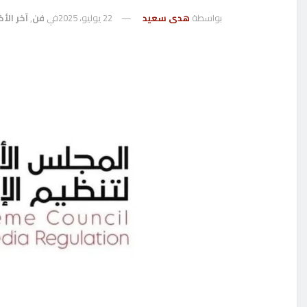
بواسطة
هدى سعيد
22 يوليو، 2025
في
فن
,
آخر الأخ