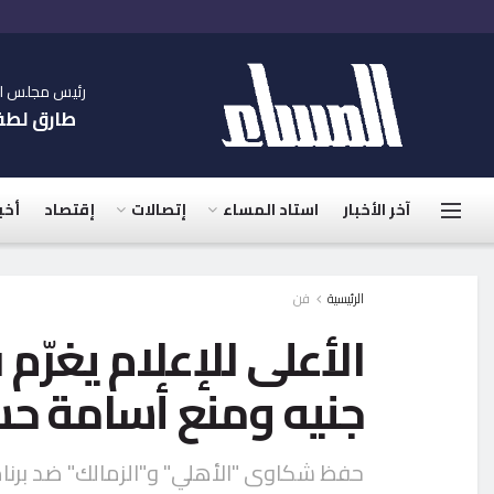
رئيس مجلس الإ
طارق لط
آخر الأخبار
استاد المساء
إتصالات
إقتصاد
أخب
الرئيسية
فن
جنيه ومنع أسامة ح
حفظ شكاوى "الأهلي" و"الزمالك" ضد برنامجي "بلس 90" و