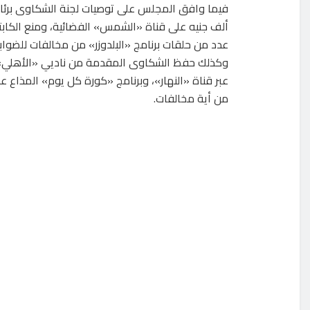
عدد من حلقات برنامج «البلدوزر» من مخالفات للضواب
عبر قناة «النهار»، وبرنامج «كورة كل يوم» المذاع ع
من أية مخالفات.