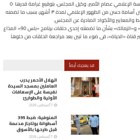
فيما وافق المجلس على توصيات لجنة الشكاوى برئاسة الإعلامي عصام الأمير، وكيل المجلس، بتوقيع غرامة قدرها ٥٠
ألف جنيه على قناة «الشمس» الفضائية، ومنع الكابتن أسامة حسن من الظهور الإعلامي لمدة ٣ أشهر، بسبب ما تضمنه
ط والمعايير والأكواد الصادرة عن المجلس.
وكذلك حفظ الشكاوى المقدمة من ناديي «الأهلي» و«الزمالك» بشأن ما تضمنته إحدى حلقات برنامج «بلس 90» المذاع
بر قناة «الحياة»، فى ضوء ما تبين بعد مراجعة الحلقات من خلوها
قد يعجبك أيضاً
الهلال الأحمر يدرب
العاملين بمسجد السيدة
نفيسة على الإسعافات
الأولية والطوارئ
7 أغسطس، 2026
المنوفية: ضبط 395
أسطوانة بوتاجاز مدعمة
قبل طرحها بالأسوق
7 أغسطس، 2026