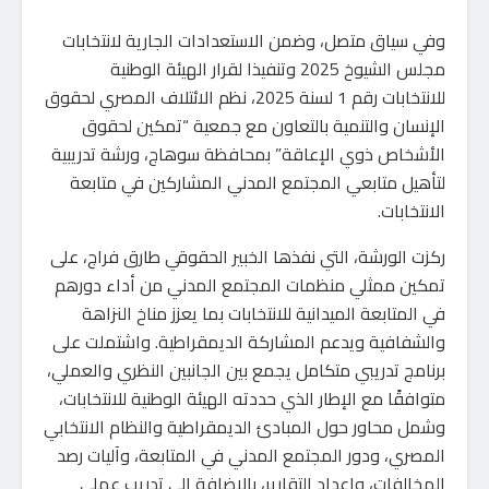
وفي سياق متصل، وضمن الاستعدادات الجارية لانتخابات
مجلس الشيوخ 2025 وتنفيذا لقرار الهيئة الوطنية
للانتخابات رقم 1 لسنة 2025، نظم الائتلاف المصري لحقوق
الإنسان والتنمية بالتعاون مع جمعية “تمكين لحقوق
الأشخاص ذوي الإعاقة” بمحافظة سوهاج، ورشة تدريبية
لتأهيل متابعي المجتمع المدني المشاركين في متابعة
الانتخابات.
ركزت الورشة، التي نفذها الخبير الحقوقي طارق فراج، على
تمكين ممثلي منظمات المجتمع المدني من أداء دورهم
في المتابعة الميدانية للانتخابات بما يعزز مناخ النزاهة
والشفافية ويدعم المشاركة الديمقراطية. واشتملت على
برنامج تدريبي متكامل يجمع بين الجانبين النظري والعملي،
متوافقًا مع الإطار الذي حددته الهيئة الوطنية للانتخابات،
وشمل محاور حول المبادئ الديمقراطية والنظام الانتخابي
المصري، ودور المجتمع المدني في المتابعة، وآليات رصد
المخالفات، وإعداد التقارير، بالإضافة إلى تدريب عملي