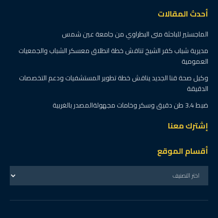
أحدث المقالات
الماجستير للباحثة منى البطراوي من جامعة عين شمس
مديرية شباب كفر الشيخ تناقش خطة انطلاق معسكر الشباب والجمعيات
العمومية
وكيل صحة قنا الجديد يناقش خطة تطوير المستشفيات ودعم التخصصات
الدقيقة
ضبط 3.4 طن دقيق وسكر وخامات مجهولةالمصدر بالغربية
إشترك معنا
أقسام الموقع