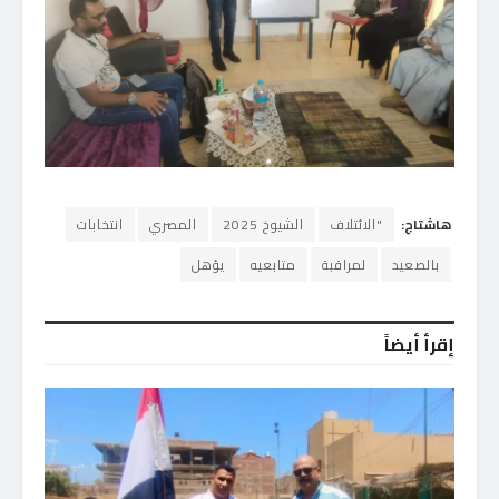
هاشتاج:
"الائتلاف
الشيوخ 2025
المصري
انتخابات
بالصعيد
لمراقبة
متابعيه
يؤهل
إقرأ أيضاً