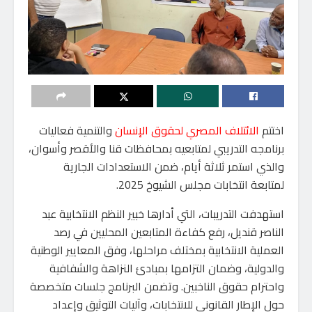
اختتم
الائتلاف المصري لحقوق الإنسان
والتنمية فعاليات
برنامجه التدريبي لمتابعيه بمحافظات قنا والأقصر وأسوان،
والذي استمر ثلاثة أيام، ضمن الاستعدادات الجارية
لمتابعة انتخابات مجلس الشيوخ 2025.
استهدفت التدريبات، التي أدارها خبير النظم الانتخابية عبد
الناصر قنديل، رفع كفاءة المتابعين المحليين في رصد
العملية الانتخابية بمختلف مراحلها، وفق المعايير الوطنية
والدولية، وضمان التزامها بمبادئ النزاهة والشفافية
واحترام حقوق الناخبين. وتضمن البرنامج جلسات متخصصة
حول الإطار القانوني للانتخابات، وآليات التوثيق وإعداد