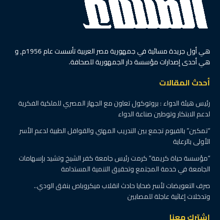
هي أول جريدة مسائية في جمهورية مصر العربية تأسست عام 1956م, و
هي أحدى إصدارات مؤسسة دار الجمهورية للصحافة.
أحدث المقالات
رئيس هيئة الدواء : بروتوكول تعاون مع الجهاز المصري للملكية الفكرية
لدعم الابتكار وتوطين صناعة الدواء
“تمكين” بالفيوم تجمع بين التدريب المهني والقوافل الطبية لدعم الأسر
الأولى بالرعاية
“مؤسسة حياة كريمة” كرمت رئيس جامعة كفر الشيخ وتشيد بإسهامات
الجامعة في خدمة المجتمع وتحقيق التنمية المستدامة
صرف التعويضات لأسر ضحايا حادث انقلاب ميكروباص بنفق الودي..
وتدخلات إغاثية عاجلة للمصابين
إشترك معنا