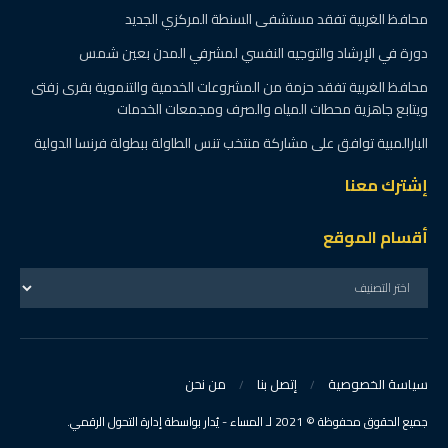
محافظ الغربية تفقد مستشفى السنطة المركزي الجديد
دورة في الإرشاد والتوجيه النفسي لمشرفي المدن بعين شمس
محافظ الغربية تفقد حزمة من المشروعات الخدمية والتنموية بقرى زفتى
ويتابع جاهزية محطات المياه والصرف ومجمعات الخدمات
البارالمبية توافق على مشاركة منتخب تنس الطاولة ببطولة فرنسا الدولية
إشترك معنا
أقسام الموقع
سياسة الخصوصية
إتصل بنا
من نحن
جميع الحقوق محفوظة © 2021 لـ المساء - يُدار بواسطة إدارة التحول الرقمي.