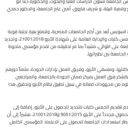
س الجامعة لشئون الدراسات العليا والبحوث، والدكتورة دينا أبو
تنمية البيئة، و شريف فاروق، أمين عام الجامعة، والدكتور حمدي
 السويس تُعد من أكبر الجامعات المصرية، وتتمتع ببنية تحتية قوية
وبرامج أكاديمية متنوعة. وأعرب عن فخره بحصول خمس كليات والإدارة العامة على شهادة الأيزو 21001:2018، وتجديد
الجامعة للمرة السابعة على التوالي، مشيداً بما تم تحقيقه من تقدم مؤسسي ملحوظ
الجامعة بين نظيراتها.
ائها، ومنسقي الأيزو، وفريق العمل بإدارات الجودة، مثمناً دورهم
بالشكر فرق العمل بمركز ضمان الجودة بالجامعة، والمراجعين
 بذلوه من مجهودات فعالة في سبيل تطبيق نظام الأيزو وتحقيق هذا
م لتقديم الخمس كليات للتجديد للحصول على الأيزو، إضافة إلى
ثماني كليات جديدة، فضلاً عن تقدم الإدارة العامة للحصول مجدداً على الأيزو 9001:2015 و21001:2018، مشيراً إلى أن
طار استعدادات الجامعة للحصول على الاعتماد المؤسسي الكامل.