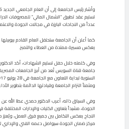
تسليم عقد تطبيق “الشمال المالي” للمصروفات الدرا
عدداً من النجاحات البارزة في مجالات الجودة والاعتم
كما أعلن أن الجامعة ستحتفل العام القادم بيوبيلها
يعكس مسيرة ممتدة من العطاء والتميز.
وفي كلمته خلال حفل تسليم الشهادات، أكد الدكتور 
جامعة قناة السويس تُعد من أبرز الجامعات المصرية ف
ومثمناً التزام الجامعة وقيادتها الدائمة بتطوير الأد
وفي السياق ذاته، أعرب الدكتور حمدي عطا الله عن 
الجودة، مشيداً بتعاون الكليات والإدارات المختلفة
النجاح يعكس التكامل بين جميع فرق العمل، ويُعزز من
مركز ضمان الجودة سيواصل دعمه الفني والإداري لكا