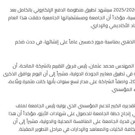
وأشار رئيس الجامعة إلى أن العام الجامعي الجديد 2025/2026 سيشهد تطبيق منظومة الدفع الإلكتروني بالكامل بعد
سية، مؤكداً أن الجامعة ومستشفياتها الجامعية حققت هذا العام
اد الأكاديمي والإداري.
 الذهبي بمناسبة مرور خمسين عاماً على إنشائها، في حدث ضخم
المهندس محمد عثمان، رئيس فريق التقييم بالشركة المانحة، أن
ي تطبيق معايير الجودة الدولية، مشيراً إلى أن اليوم يوافق الذكرى
السنوية لبداية التعاون مع الجامعة في 28 يوليو 2017، واصفاً الشراكة على مدار تسع سنوات بأنها كانت مثمرة وبنّاءة،
اء المؤسسي.
تقديره الكبير للدعم المؤسسي الذي يوليه رئيس الجامعة لملف
 في إنجاح خطة الجامعة للحصول على شهادات الأيزو، مؤكداً أن هذا
 قدرة الجامعة على المنافسة المحلية والدولية، مشيراً إلى أن
فة الكليات والمعاهد والإدارات في مراحل التطوير المقبلة.