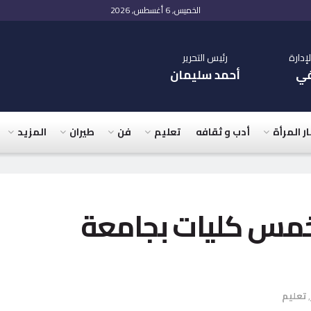
الخميس, 6 أغسطس, 2026
دارة
رئيس التحرير
في
أحمد سليمان
ار المرأة
أدب و ثقافه
تعليم
فن
طيران
المزيد
زو 21001:2018 لخمس كليات بجامعة
,
تعليم