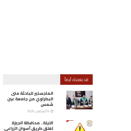
قد يعجبك أيضاً
الماجستير للباحثة منى
البطراوي من جامعة عين
شمس
6 أغسطس، 2026
الليلة.. محافظة الجيزة
تغلق طريق أسوان الزراعي