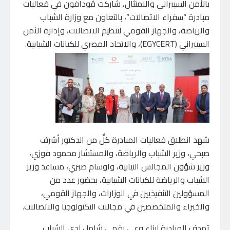
بالأمن السيبراني والامتثال، شاركت ڤودافون في فعاليات
مبادرة “سفراء الاتصالات”، بالتعاون مع وزارة الشباب
والرياضة، والجهاز القومي لتنظيم الاتصالات، وإدارة الأمن
السيبراني (EGYCERT)، والاتحاد المصري للكيانات الشبابية.
شهد انطلاق فعاليات المبادرة كلٌّ من الدكتور أشرف
صبحي، وزير الشباب والرياضة، والمستشار محمود فوزي،
وزير شؤون المجالس النيابية، واوسام صبري، مساعد وزير
الشباب والرياضة للكيانات الشبابية، بحضور عدد من
المسؤولين التنفيذيين في الوزارات، والجهاز القومي،
والخبراء والمتخصصين في مجالات التكنولوجيا والاتصالات.
تهدف المبادرة لبناء وعي رقمي شامل لدى الشباب