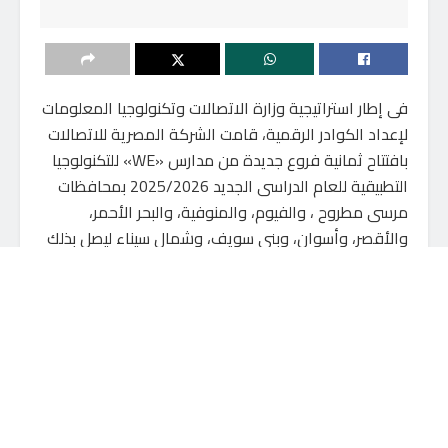
فى إطار استراتيجية وزارة الاتصالات وتكنولوجيا المعلومات
لإعداد الكوادر الرقمية، قامت الشركة المصرية للاتصالات
بافتتاح ثمانية فروع جديدة من مدارس «WE» للتكنولوجيا
التطبيقية للعام الدراسى الجديد 2025/2026 بمحافظات
مرسى مطروح ، والفيوم، والمنوفية، والبحر الأحمر،
والأقصر، وأسوان، وبنى سويف، وشمال سيناء ليصل بذلك
عدد المدارس إلى 27 مدرسة منتشرة بكافة محافظات
الجمهورية.