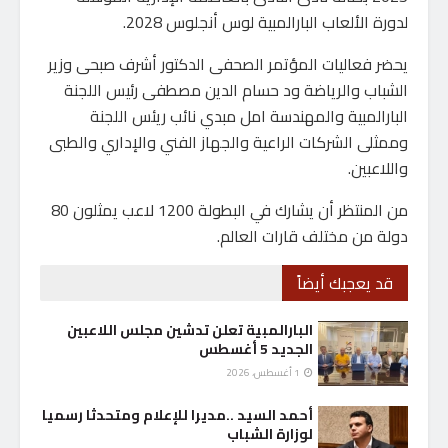
لدورة الألعاب البارالمبية لوس أنجلوس 2028.
يحضر فعاليات المؤتمر الصحفى الدكتور أشرف صبحى وزير
الشباب والرياضة ود حسام الدين مصطفى رئيس اللجنة
البارالمبية والمهندسة امل مبدي نائب ريئس اللجنة
وممثلى الشركات الراعية والجهاز الفني والإداري والطبى
واللاعبين.
من المنتظر أن يشارك في البطولة 1200 لاعب يمثلون 80
دولة من مختلف قارات العالم.
قد يعجبك أيضاً
البارالمبية تعلن تدشين مجلس اللاعبين
الجديد 5 أغسطس
1 أغسطس، 2026
أحمد السيد ..مديرا للإعلام ومتحدثا رسميا
لوزارة الشباب