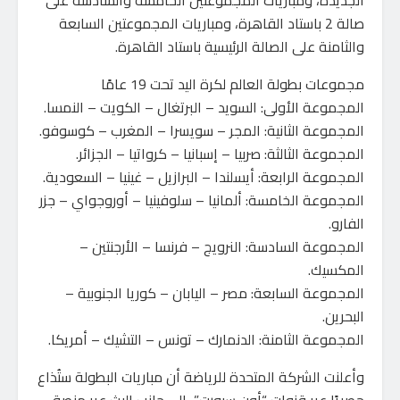
الجديدة، ومباريات المجموعتين الخامسة والسادسة على
صالة 2 باستاد القاهرة، ومباريات المجموعتين السابعة
والثامنة على الصالة الرئيسية باستاد القاهرة.
مجموعات بطولة العالم لكرة اليد تحت 19 عامًا
المجموعة الأولى: السويد – البرتغال – الكويت – النمسا.
المجموعة الثانية: المجر – سويسرا – المغرب – كوسوفو.
المجموعة الثالثة: صربيا – إسبانيا – كرواتيا – الجزائر.
المجموعة الرابعة: أيسلندا – البرازيل – غينيا – السعودية.
المجموعة الخامسة: ألمانيا – سلوفينيا – أوروجواي – جزر
الفارو.
المجموعة السادسة: النرويج – فرنسا – الأرجنتين –
المكسيك.
المجموعة السابعة: مصر – اليابان – كوريا الجنوبية –
البحرين.
المجموعة الثامنة: الدنمارك – تونس – التشيك – أمريكا.
وأعلنت الشركة المتحدة للرياضة أن مباريات البطولة ستُذاع