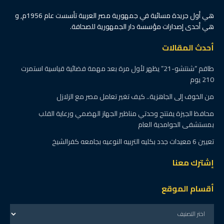
والنور” للفنون التشكيلية
بجاردن سيتي
بواسطة
د/ مروان صالح
2 أغسطس، 2025