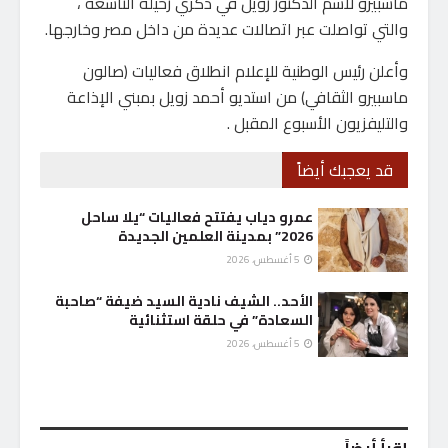
ماسبيرو لاسم الدكتور زويل في ذكري رحيله التاسعة ،
والتي تواصلت عبر اتصالات عديدة من داخل مصر وخارجها.
وأعلن رئيس الوطنية للإعلام انطلاق فعاليات (صالون
ماسبيرو الثقافي) من استديو أحمد زويل بمبني الإذاعة
والتليفزيون الأسبوع المقبل .
قد يعجبك أيضاً
عمرو دياب يفتتح فعاليات “يلا ساحل
2026” بمدينة العلمين الجديدة
5 أغسطس، 2026
الأحد.. الشيف نادية السيد ضيفة “صاحبة
السعادة” في حلقة استثنائية
5 أغسطس، 2026
إقرأ أيضاً