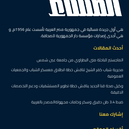
هي أول جريدة مسائية في جمهورية مصر العربية تأسست عام 1956م, و
هي أحدى إصدارات مؤسسة دار الجمهورية للصحافة.
أحدث المقالات
الماجستير للباحثة منى البطراوي من جامعة عين شمس
مديرية شباب كفر الشيخ تناقش خطة انطلاق معسكر الشباب والجمعيات
العمومية
وكيل صحة قنا الجديد يناقش خطة تطوير المستشفيات ودعم التخصصات
الدقيقة
ضبط 3.4 طن دقيق وسكر وخامات مجهولةالمصدر بالغربية
إشترك معنا