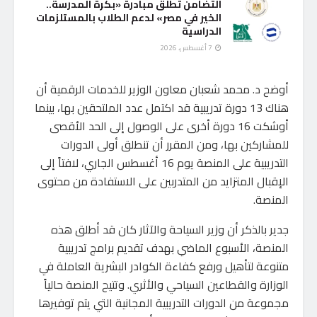
التضامن تطلق مبادرة «بكرة المدرسة..
الخير في مصر» لدعم الطلاب بالمستلزمات
الدراسية
7 أغسطس، 2026
أوضح د. محمد شعبان معاون الوزير للخدمات الرقمية أن
هناك 13 دورة تدريبية قد اكتمل عدد الملتحقين بها، بينما
أوشكت 16 دورة أخرى على الوصول إلى الحد الأقصى
للمشاركين بها، ومن المقرر أن تنطلق أولى الدورات
التدريبية على المنصة يوم 16 أغسطس الجاري، لافتاً إلى
الإقبال المتزايد من المتدربين على الاستفادة من محتوى
المنصة.
جدير بالذكر أن وزير السياحة والآثار كان قد أطلق هذه
المنصة، الأسبوع الماضي بهدف تقديم برامج تدريبية
متنوعة لتأهيل ورفع كفاءة الكوادر البشرية العاملة في
الوزارة والقطاعين السياحي والأثري. وتتيح المنصة حالياً
مجموعة من الدورات التدريبية المجانية التي يتم توفيرها