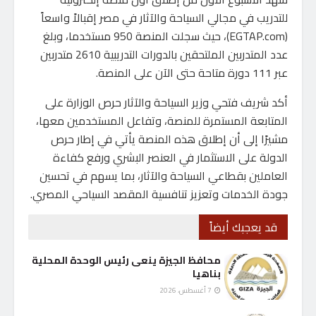
للتدريب في مجالي السياحة والآثار في مصر إقبالاً واسعاً
(EGTAP.com)، حيث سجلت المنصة 950 مستخدما، وبلغ
عدد المتدربين الملتحقين بالدورات التدريبية 2610 متدربين
عبر 111 دورة متاحة حتى الآن على المنصة.
أكد شريف فتحي وزير السياحة والآثار حرص الوزارة على
المتابعة المستمرة للمنصة، وتفاعل المستخدمين معها،
مشيرًا إلى أن إطلاق هذه المنصة يأتي في إطار حرص
الدولة على الاستثمار في العنصر البشري ورفع كفاءة
العاملين بقطاعي السياحة والآثار، بما يسهم في تحسين
جودة الخدمات وتعزيز تنافسية المقصد السياحي المصري.
قد يعجبك أيضاً
محافظ الجيزة ينعى رئيس الوحدة المحلية
بناهيا
7 أغسطس، 2026