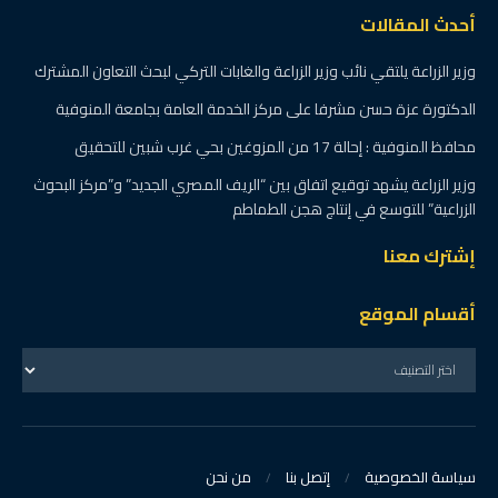
أحدث المقالات
وزير الزراعة يلتقي نائب وزير الزراعة والغابات التركي لبحث التعاون المشترك
الدكتورة عزة حسن مشرفا على مركز الخدمة العامة بجامعة المنوفية
محافظ المنوفية : إحالة 17 من المزوغين بحي غرب شبين للتحقيق
وزير الزراعة يشهد توقيع اتفاق بين “الريف المصري الجديد” و”مركز البحوث
الزراعية” للتوسع في إنتاج هجن الطماطم
إشترك معنا
أقسام الموقع
سياسة الخصوصية
إتصل بنا
من نحن