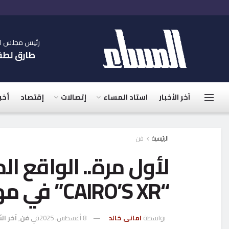
رئيس مجلس الإ
طارق لط
آخر الأخبار
استاد المساء
إتصالات
إقتصاد
أخب
الرئيسية
فن
لأول مرة.. الواقع ال
“CAIRO’S XR” في مهرجان القاهرة
بواسطة
امانى خالد
8 أغسطس، 2025
في
فن
,
آخر الأ