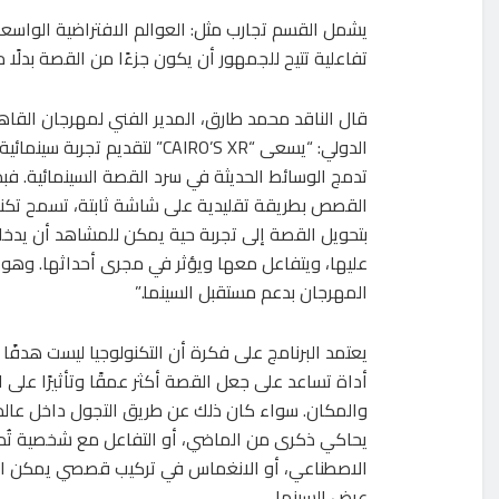
يشمل القسم تجارب مثل: العوالم الافتراضية الواسعة
تفاعلية تتيح للجمهور أن يكون جزءًا من القصة بدلً
قال الناقد محمد طارق، المدير الفني لمهرجان القاه
الدولي: “يسعى “CAIRO’S XR” لتقديم تجرب
تدمج الوسائط الحديثة في سرد القصة السينمائية. فب
بتحويل القصة إلى تجربة حية يمكن للمشاهد أن يدخل
عليها، ويتفاعل معها ويؤثر في مجرى أحداثها. وهو 
المهرجان بدعم مستقبل السينما.”
يعتمد البرنامج على فكرة أن التكنولوجيا ليست هدفًا ب
أداة تساعد على جعل القصة أكثر عمقًا وتأثيرًا على 
والمكان. سواء كان ذلك عن طريق التجول داخل عالم
يحاكي ذكرى من الماضي، أو التفاعل مع شخصية تُدار
الاصطناعي، أو الانغماس في تركيب قصصي يمكن الا
عرض السينما.