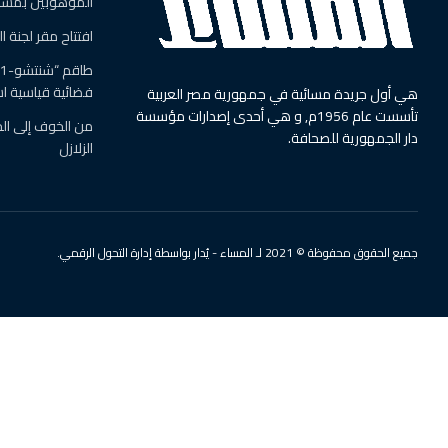
الموهوبين بمسجد
افتتاح مقر لجنة 
فضائية قياسية استمرت
هي أول جريدة مسائية في جمهورية مصر العربية
تأسست عام 1956م, و هي أحدى إصدارات مؤسسة
من الخوف إلى الج
دار الجمهورية للصحافة.
الزلازل
جميع الحقوق محفوظة © 2021 لـ المساء - يُدار بواسطة إدارة التحول الرقمي.