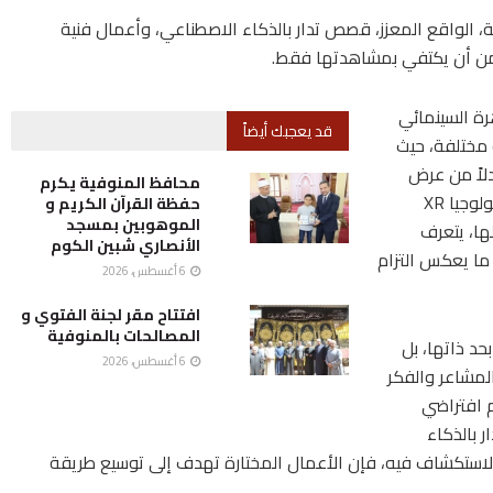
، الواقع المعزز، قصص تدار بالذكاء الاصطناعي، وأعمال فنية
ا من أن يكتفي بمشاهدتها فقط.
رة السينمائي
قد يعجبك أيضاً
ة سينمائية مختلفة، حيث
دلاً من عرض
محافظ المنوفية يكرم
القصص بطريقة تقليدية على شاشة ثابتة، تسمح تكنولوجيا XR
حفظة القرآن الكريم و
الموهوبين بمسجد
ها، يتعرف
الأنصاري شبين الكوم
ما يعكس التزام
6 أغسطس، 2026
افتتاح مقر لجنة الفتوي و
المصالحات بالمنوفية
حد ذاتها، بل
6 أغسطس، 2026
المشاعر والفكر
 افتراضي
 بالذكاء
ستكشاف فيه، فإن الأعمال المختارة تهدف إلى توسيع طريقة