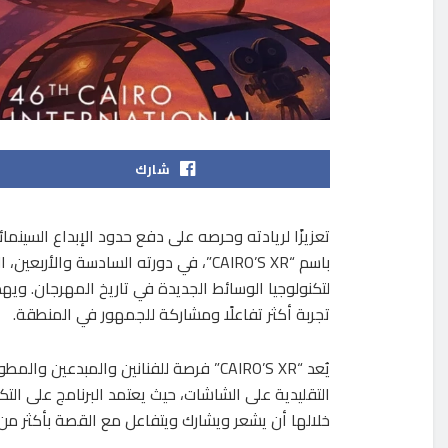
شارك
تعزيزًا لريادته وحرصه على دفع حدود الإبداع السينم
لتكنولوجيا الوسائط الجديدة في تاريخ المهرجان. وي
تجربة أكثر تفاعلًا ومشاركة للجمهور في المنطقة.
يُعد “CAIRO’S XR” فرصة للفنانين والمب
التقليدية على الشاشات، حيث يعتمد البرنامج على الت
خلالها أن يشعر ويشارك ويتفاعل مع القصة بأكثر من