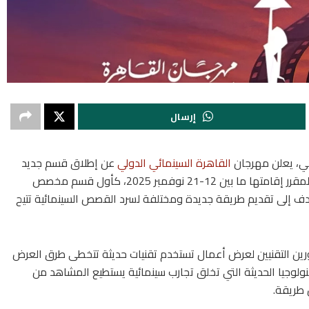
إرسال
ائي، يعلن مهرجان
القاهرة السينمائي الدولي
عن إطلاق قسم جديد
باسم “CAIRO’S XR”، في دورته السادسة والأربعين، المقرر إقامتها ما بين 12-21 نوفمبر 2025، كأول قسم مخصص
هدف إلى تقديم طريقة جديدة ومختلفة لسرد القصص السينمائية تتيح
دعين والمطورين التقنيين لعرض أعمال تستخدم تقنيات حديثة تتخطى طرق العرض
كنولوجيا الحديثة التي تخلق تجارب سينمائية يستطيع المشاهد من
 طريقة.