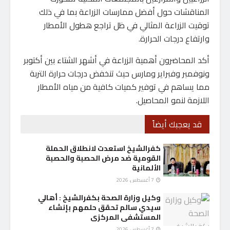
المناقشات حول أفضل ممارسات الزراعة بما في ذلك
توقيت الزراعة المثالي في ظل تراجع هطول الأمطار
وارتفاع درجات الحرارة.
أكد المحاضرون أهمية الزراعة في أشهر الشتاء بين أكتوبر
ونوفمبر وفبراير ومارس حيث تنخفض درجات حرارة التربة
مما يساهم في توفير كميات كافية من مياه الأمطار
اللازمة لنمو المحاصيل.
قد يعجبك أيضاً
كفرالشيخ استعدت لانطلاق الحملة
القومية ضد مرض الحصبة والحصبة
الألمانية
7 أغسطس، 2026
وكيل وزارة الصحة بكفرالشيخ : أهالي
سيدي سالم تحقق حلمهم بإنشاء
المستشفى المركزى
7 أغسطس، 2026