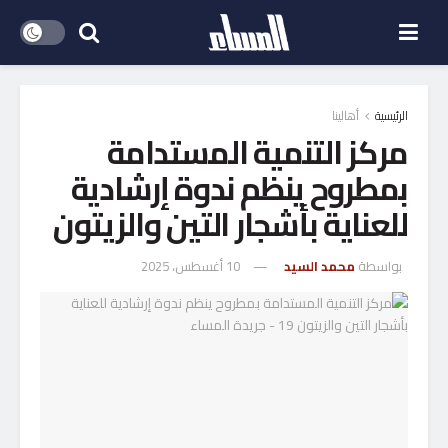
الرئيسية
أهالينا
مركز التنمية المستدامة
بمطروح ينظم ندوة إرشادية
للعناية بأشجار التين والزيتون
بواسطة
محمد السيد
10 أغسطس، 2025