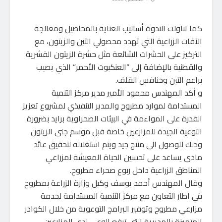
كما تناولت الندوة أساليب العناية بالمحاصيل ومعالجة
الآفات الزراعية التي تهدد محصولي التين والزيتون، مع
التركيز على الحشرات الشائعة مثل حشرة الزيتون القشرية
والقطنية بالإضافة إلى “العنكبوت الأحمر” الذي يصيب
براعم التين وخنافس القلف.
و أكد المهندس محمود الأمير مدير مركز التنمية
المستدامة لموارد مطروح والمدير التنفيذي لمشروع تعزيز
القدرة على المواءمة في البيئات الصحراوية برايد بضرورة
التوعية الجيدة للمزارعين خاصة قبل موسم جنى الزيتون
وذلك للوصول الى منتج جيد ويتم استغلاله لتحقيق عائد
مادى يساعد على تحسين الحياة المعيشة لمزراعي
المناطق الزراعية داخل ربوع صحراء مطروح.
وقال المهندس أحمد يوسف وكيل وزارة الزراعة بمطروح
في اطار التعاون مع مركز التنمية المستدامة لخدمة
مزارعي مطروح وتوفير البرامج التوعوية من خلال الكوادر
المتميزة بالمديرية التى ترفع الوعي لدى المزارعين