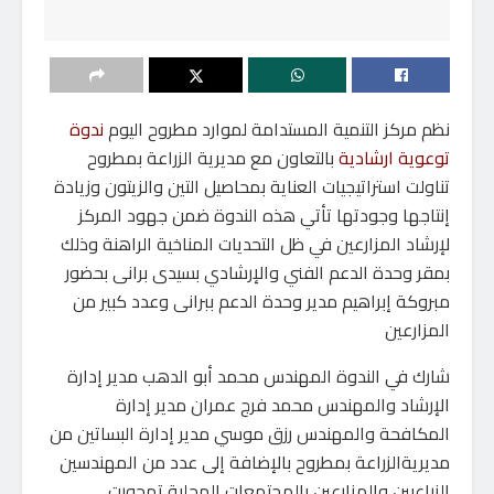
نظم مركز التنمية المستدامة لموارد مطروح اليوم
ندوة
توعوية ارشادية
بالتعاون مع مديرية الزراعة بمطروح
تناولت استراتيجيات العناية بمحاصيل التين والزيتون وزيادة
إنتاجها وجودتها تأتي هذه الندوة ضمن جهود المركز
لإرشاد المزارعين في ظل التحديات المناخية الراهنة وذلك
بمقر وحدة الدعم الفني والإرشادي بسيدى برانى بحضور
مبروكة إبراهيم مدير وحدة الدعم ببرانى وعدد كبير من
المزارعين
شارك في الندوة المهندس محمد أبو الدهب مدير إدارة
الإرشاد والمهندس محمد فرج عمران مدير إدارة
المكافحة والمهندس رزق موسي مدير إدارة البساتين من
مديريةالزراعة بمطروح بالإضافة إلى عدد من المهندسين
الزراعيين والمزارعين بالمجتمعات المحلية تمحورت