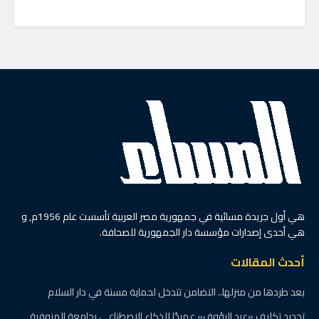
هي أول جريدة مسائية في جمهورية مصر العربية تأسست عام 1956م, و
هي أحدى إصدارات مؤسسة دار الجمهورية للصحافة.
أحدث المقالات
بعد طردها من منزلها.. التضامن تتدخل لحماية مسنة في دار السلام
تجديد تكليف «عبد الرؤوف» عميدًا للذكاء الاصطناعي بجامعة المنوفية