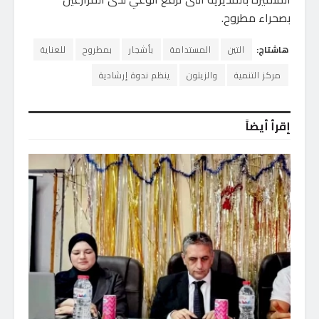
بصحراء مطروح.
هاشتاج:
التين
المستدامة
بأشجار
بمطروح
للعناية
مركز التنمية
والزيتون
ينظم ندوة إرشادية
إقرأ أيضاً