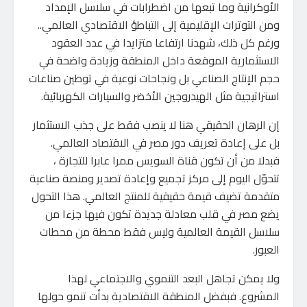
الأوكرانية وما تبعها من اضطرابات في سلاسل الإمداد
ومن التوترات الإقليمية إلى التباطؤ الاقتصادي العالمي..
ورغم كل ذلك، شهدنا ارتفاعا متزايدا في عدد العقود
الاستثمارية الموقعة داخل المنطقة وزيادة واضحة في
حجم الإنتاج الصناعي بل ونجاحات نوعية في توطين صناعات
استراتيجية مثل الهيدروجين الأخضر والسيارات الكهربائية.
إن الرهان الحقيقي هنا لا ينصب فقط على جذب الاستثمار
بل على إعادة تعريف دور مصر في الاقتصاد العالمي.
فبدلا من أن تكون قناة السويس ممرا عابرا للتجارة ،
تتحوّل اليوم إلى مركز تجميع وإعادة تصدير ومنصة صناعية
متقدمة تضيف قيمة حقيقية للمنتج العالمي. هذا التحول
يضع مصر في قلب معادلة جديدة تكون فيها جزءا من
سلاسل القيمة العالمية وليس فقط محطة من محطات
العبور.
ولا يمكن تجاهل البعد التنموي والاجتماعي لهذا
المشروع. فبفضل المنطقة الاقتصادية بدأت تنمو حولها