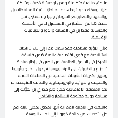
مناطق صناعية متكاملة ومدن لوجستية ذكية ، وشبكة
طرق وسكك حديد تربط هذه المناطق ببقية المحافظات بل
وبالحدود والمعابر مع السودان وليبيا وفلسطين. نحن
نتحدث هنا عن استثمار في المستقبل لا في الأسمنت
والخرسانة فقط بل في المكانة والدور والديناميات
الإقليمية.
ولأن الرؤية متكاملة فقد سعت مصر إلى بناء شراكات
استراتيجية مع قوى اقتصادية عالمية ضمن فلسفة
التمركز في السوق العالمية. من الصين في إطار مبادرة
“الحزام والطريق”، إلى الهند وروسيا ثم دول الخليج وأوروبا
ومرورا بكبريات الشركات العالمية في الصناعات الثقيلة
والخفيفة والدوائية والبتروكيماوية والطاقة المتجددة. لم
تعد المنطقة الاقتصادية مجرد حلم مصري بل تحوّلت إلى
مساحة دولية مفتوحة للاستثمار والتكامل.
واللافت في التجربة المصرية أنها تمضي بخطى ثابتة رغم
كل التحديات. من جائحة كورونا إلى الحرب الروسية