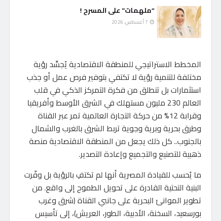
“ملهمات” على المسرح !
7 أغسطس، 2026
المخطط الاستراتيجي للمنطقة الاقتصادية يُجسِّد رؤية
مختلفة للتنمية رؤية لا تكتفي بتوفير فرص عمل أو جذب
استثمارات بل تنطلق من فكرة التمركز الذكي في قلب
العالم 230 مليون مستهلك في الشرق الأوسط وأفريقيا
وقرابة 12% من حركة التجارة العالمية تمر عبر القناة
وطرق بحرية وبرية وجوية تربط الشرق بالغرب والشمال
بالجنوب.. كل ذلك يجعل من المنطقة الاقتصادية منصة
ذهبية للتصنيع والتجميع وإعادة التصدير.
ما يُحسب للقيادة المصرية أنها لم تكتفِ بالرؤية بل وفّرت
البنية التحتية القادرة على تحويل الطموح إلى واقع. من
تطوير الموانئ البحرية على جانبي القناة (شرق وغرب
بورسعيد، السخنة، الأدبية، الطور، العريش)، إلى تأسيس