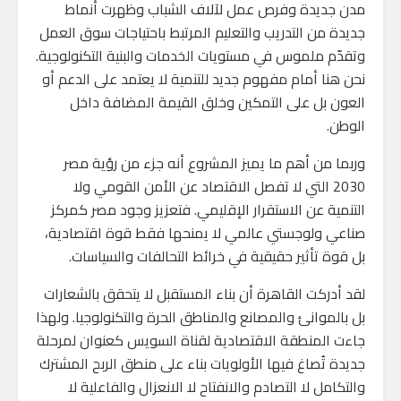
مدن جديدة وفرص عمل لآلاف الشباب وظهرت أنماط
جديدة من التدريب والتعليم المرتبط باحتياجات سوق العمل
وتقدّم ملموس في مستويات الخدمات والبنية التكنولوجية.
نحن هنا أمام مفهوم جديد للتنمية لا يعتمد على الدعم أو
العون بل على التمكين وخلق القيمة المضافة داخل
الوطن.
وربما من أهم ما يميز المشروع أنه جزء من رؤية مصر
2030 التي لا تفصل الاقتصاد عن الأمن القومي ولا
التنمية عن الاستقرار الإقليمي. فتعزيز وجود مصر كمركز
صناعي ولوجستي عالمي لا يمنحها فقط قوة اقتصادية،
بل قوة تأثير حقيقية في خرائط التحالفات والسياسات.
لقد أدركت القاهرة أن بناء المستقبل لا يتحقق بالشعارات
بل بالموانئ والمصانع والمناطق الحرة والتكنولوجيا. ولهذا
جاءت المنطقة الاقتصادية لقناة السويس كعنوان لمرحلة
جديدة تُصاغ فيها الأولويات بناء على منطق الربح المشترك
والتكامل لا التصادم والانفتاح لا الانعزال والفاعلية لا