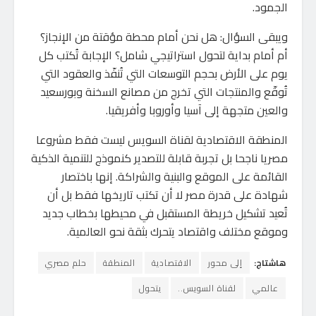
الجمود.
ويبقى السؤال: هل نحن أمام محطة مؤقتة من الإنجاز؟
أم أمام بداية لتحول استراتيجي شامل؟ الإجابة تُكتب كل
يوم على الأرض بحجم التوسعات التي تُنفّذ والعقود التي
تُوقّع والمنتجات التي تخرج من مصانع السخنة وبورسعيد
والعين متجهة إلى آسيا وأوروبا وأفريقيا.
المنطقة الاقتصادية لقناة السويس ليست فقط مشروعا
مصريا ناجحا بل تجربة قابلة للتصدير كنموذج للتنمية الذكية
القائمة على الموقع والبنية والشراكة. إنها باختصار
شهادة على قدرة مصر لا أن تكتب تاريخها فقط بل أن
تُعيد تشكيل خريطة المستقبل في محيطها بخطاب جديد
وموقع مختلف واقتصاد يتحرك بثقة نحو العالمية.
هاشتاج:
إلى محور
الاقتصادية
المنطقة
حلم مصري
عالمي
لقناة السويس..
يتحول