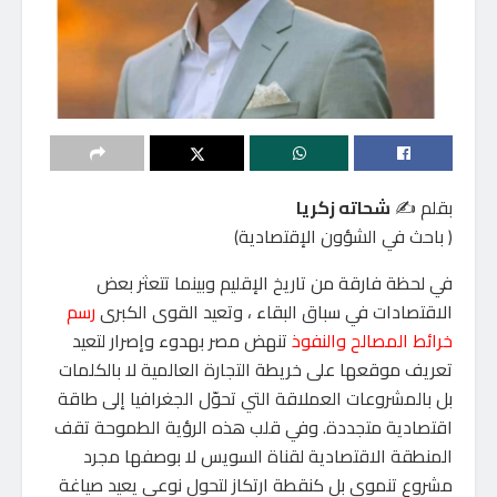
بقلم ✍️
شحاته زكريا
( باحث في الشؤون الإقتصادية)
في لحظة فارقة من تاريخ الإقليم وبينما تتعثر بعض
الاقتصادات في سباق البقاء ، وتعيد القوى الكبرى
رسم
خرائط المصالح والنفوذ
تنهض مصر بهدوء وإصرار لتعيد
تعريف موقعها على خريطة التجارة العالمية لا بالكلمات
بل بالمشروعات العملاقة التي تحوّل الجغرافيا إلى طاقة
اقتصادية متجددة. وفي قلب هذه الرؤية الطموحة تقف
المنطقة الاقتصادية لقناة السويس لا بوصفها مجرد
مشروع تنموي بل كنقطة ارتكاز لتحول نوعي يعيد صياغة