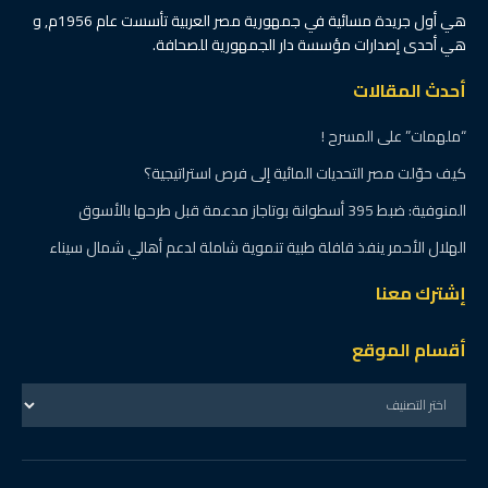
هي أول جريدة مسائية في جمهورية مصر العربية تأسست عام 1956م, و
هي أحدى إصدارات مؤسسة دار الجمهورية للصحافة.
أحدث المقالات
“ملهمات” على المسرح !
كيف حوّلت مصر التحديات المائية إلى فرص استراتيجية؟
المنوفية: ضبط 395 أسطوانة بوتاجاز مدعمة قبل طرحها بالأسوق
الهلال الأحمر ينفذ قافلة طبية تنموية شاملة لدعم أهالي شمال سيناء
إشترك معنا
أقسام الموقع