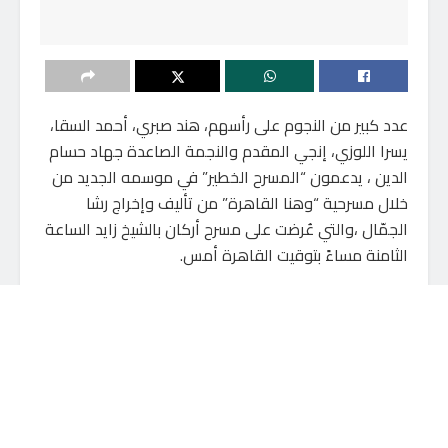
عدد كبير من النجوم على رأسهم، هند صبري، أحمد السقا،
يسرا اللوزي، إنجي المقدم والنجمة الصاعدة جهاد حسام
الدين ، يدعمون “المسرح الخطير” في موسمه الجديد من
خلال مسرحية “وهنا القاهرة” من تأليف وإخراج رشا
الجمّال ،والتي عُرضت على مسرح أركان بالشيخ زايد الساعة
الثامنة مساءً بتوقيت القاهرة أمس.
وقبل عرض المسرحية وعلى حساباتهم الرسمية على
مواقع التواصل الاجتماعي، وجه النجوم دعوة للجمهور
لحثهم على حضور العرض المسرحي، فكتبت هند صبري
قائلة “شرفونا في تياترو أركان عشان نرجّع الروح للمسرح
مع النجوم اللي بيدعموا المواهب الجديدة، اللي يمكن
يبقوا نجوم المستقبل في المسرح الخطير”.