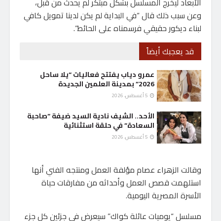
الأبعاد ليخرج المسلسل بشكل مبتكر لم يحدث من قبل،
وعن سبب ذلك قال “في البداية لم يكن لدينا تمويل كافي
لبناء ديكور حقيقي فرسمناه على الحائط”.
قد يعجبك أيضاً
عمرو دياب يفتتح فعاليات “يلا ساحل
2026” بمدينة العلمين الجديدة
5 أغسطس، 2026
الأحد.. الشيف نادية السيد ضيفة “صاحبة
السعادة” في حلقة استثنائية
5 أغسطس، 2026
وقالت الزهراء عصام مؤلفة العمل ومنتجه الفني أنها
استلهمت قصص العمل وأحداثه من مفارقات حياة
الأسرة المصرية اليومية.
مسلسل “يوميات عائلة كواك” سيعرض في جزئين كل جزء