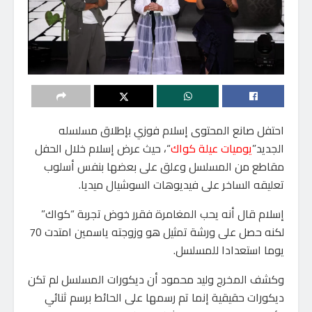
احتفل صانع المحتوى إسلام فوزي بإطلاق مسلسله
الجديد”
يوميات عيلة كواك
“، حيث عرض إسلام خلال الحفل
مقاطع من المسلسل وعلق على بعضها بنفس أسلوب
تعليقه الساخر على فيديوهات السوشيال ميديا.
إسلام قال أنه يحب المغامرة فقرر خوض تجربة “كواك”
لكنه حصل على ورشة تمثيل هو وزوجته ياسمين امتدت 70
يوما استعدادا للمسلسل.
وكشف المخرج وليد محمود أن ديكورات المسلسل لم تكن
ديكورات حقيقية إنما تم رسمها على الحائط برسم ثنائي