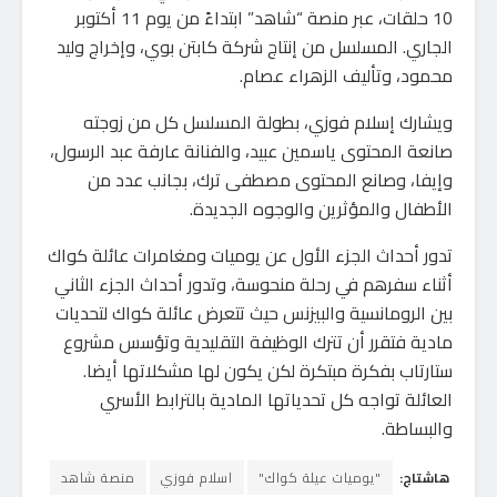
10 حلقات، عبر منصة “شاهد” ابتداءً من يوم 11 أكتوبر
الجاري. المسلسل من إنتاج شركة كابتن بوي، وإخراج وليد
محمود، وتأليف الزهراء عصام.
ويشارك إسلام فوزي، بطولة المسلسل كل من زوجته
صانعة المحتوى ياسمين عبيد، والفنانة عارفة عبد الرسول،
وإيفا، وصانع المحتوى مصطفى ترك، بجانب عدد من
الأطفال والمؤثرين والوجوه الجديدة.
تدور أحداث الجزء الأول عن يوميات ومغامرات عائلة كواك
أثناء سفرهم في رحلة منحوسة، وتدور أحداث الجزء الثاني
بين الرومانسية والبيزنس حيث تتعرض عائلة كواك لتحديات
مادية فتقرر أن تترك الوظيفة التقليدية وتؤسس مشروع
ستارتاب بفكرة مبتكرة لكن يكون لها مشكلاتها أيضا.
العائلة تواجه كل تحدياتها المادية بالترابط الأسري
والبساطة.
هاشتاج:
"يوميات عيلة كواك"
اسلام فوزي
منصة شاهد