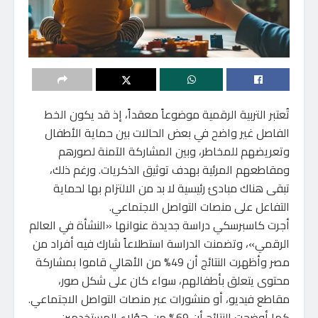
تُعتبر التربية الرقمية موضوعاً معقداً، إذ قد يكون الخط
الفاصل غير واضح في بعض الحالات بين حماية الأطفال
وتعريضهم للمخاطر، وبين المشاركة الآمنة لصورهم
ومقاطعهم المرئية بهدف توثيق الذكريات. ورغم ذلك،
تبقى هناك مبادئ رئيسية لا بد من الالتزام بها لحماية
التفاعل على منصات التواصل الاجتماعي.
أجرت كاسبرسكي دراسة جديدة عنوانها «النشأة في العالم
الرقمي»، وتضمنت الدراسة استطلاعاً شارك فيه أفراد من
مصر وأظهرت النتائج أن 49% من الأهالي قاموا بمشاركة
محتوى يتعلق بأطفالهم، سواء كان على شكل صور،
مقاطع فيديو، أو منشورات عبر منصات التواصل الاجتماعي.
كما أوضحت النتائج أن 69% من هؤلاء المستخدمين