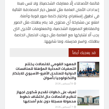
قائمة الأصدقاء إلّا معارفك الشخصية). ولا تنس ضبط
إعدادات الأمان العامة مثل تفعيل خيار المصادقة الثنائية
في تطبيق إنستغرام، واختيار كلمة مرور قوية وآمنة.
امتنع عن مشاركة أي محتوى قد يضر بطفلك مثل الصور
والمقاطع المصورة الشخصية، والمعلومات الأخرى التي
يجب ألا تشاركها مع العامة مثل جهات الاتصال الخاصة
بطفلك، واسم مدرسته، وما شابهها.
قد يعجبك أيضاً
المعهد القومي للاتصالات يختتم
التصفيات المحلية المؤهلة للمنافسات
الدولية للمنتدى الأفرو-الآسيوي للابتكار
والتكنولوجيا بأسوان
8 أغسطس، 2026
تعرف على خطوات تقديم شكوى لجهاز
تنظيم الاتصالات حال اكتشاف خطوط
محمولة مسجلة دون علم أصحابها
7 أغسطس، 2026