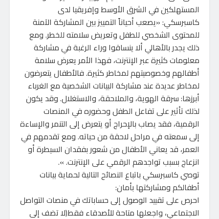
المستهلكين في الشرق الأوسط وإفريقيا لدى
كاسبرسكي: «يصعب أحياناً التمييز بين المشاركة الآمنة
للمحتوى الشخصي للطفل وتعريض سلامته للخطر. ومع
ذلك يجدر بالأهالي ألا ينساقوا وراء الرغبة في مشاركة
معلومات كثيرة عبر الإنترنت، فهذا الأمر يعرض سلامة
أطفالهم وخصوصيتهم لمخاطر كثيرة. فالأطفال يتعرضون
لمخاطر عديدة عند مشاركة البيانات الشخصية مع الغرباء
أبرزها: سرقة الهوية، والملاحقة، والاستغلال. وقد يكون
لذلك تأثير على تفاعل الطفل وحضوره في المنصات
الرقمية، فقد يصاب بالإحراج أو يتعرض إلى التنمر والإساءة
إلى سمعته في مراحل لاحقة من حياته. ومع تقدمهم في
العمر، قد يعاني الأطفال من شعور بفقدان السيطرة أو
انزعاج بسبب تواجدهم الرقمي على الإنترنت. ».
توصي كاسبرسكي باتباع النصائح التالية لحماية بيانات
أطفالكم ومشاركتها بأمان:
احرص على تقييد الوصول إلى حساباتك في منصات التواصل
الاجتماعي، واجعلها متاحة للأصدقاء فقط(لا تضف إلى