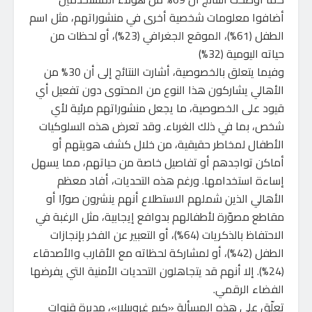
أضافوا معلومات شخصية أخرى في منشوراتهم، مثل اسم
الطفل (61%)، الموقع الجغرافي (23%)، أو لحظات من
حياته اليومية (32%)
وفيما يتعلق بالخصوصية، أشارت النتائج إلى أن 30% من
الأهالي يشاركون هذا النوع من المحتوى دون تفعيل أي
قيود على الخصوصية، ما يجعل منشوراتهم مرئية لأي
شخص، بما في ذلك الغرباء. وقد تعرض هذه السلوكيات
الأطفال لمخاطر حقيقية، من خلال كشف هويتهم أو
أماكن تواجدهم أو تفاصيل خاصة من حياتهم، مما يسهل
إساءة استخدامها. ورغم هذه التحديات، أفاد معظم
الأهالي الذين شملهم الاستطلاع أنهم ينشرون صورًا أو
مقاطع مصوّرة لأطفالهم بدوافع إيجابية، مثل الرغبة في
الاحتفاظ بالذكريات (64%)، أو التعبير عن الفخر بإنجازات
الطفل (42%)، أو لمشاركة لحظاته مع الأقارب والأصدقاء
(24%). إلا أنهم قد يتجاهلون التحديات الأمنية التي يفرضها
الفضاء الرقمي.
تعلّق على هذه المسألة «كيم غروبيلار»، مديرة قنوات