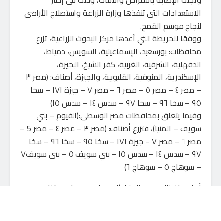
الاستعدادات التى تنفذها وزارة الزراعة واستصلاح الأراضى
لنجاح موسم القمح.
ووفقا للخريطة التي أعدها مركز البحوث الزراعية، تزرع
محافظات: بورسعيد، الإسماعيلية، السويس، دمياط،
الدقهلية، الشرقية، الغربية، كفر الشيخ، البحيرة،
الإسكندرية، المنوفية، القليوبية، والجيزة، أصناف: (مصر ٣
– مصر ٤ – مصر ٥ – مصر ٦ – مصر ٧ – جيزة ١٧١ – سخا
٩٥ – سخا ٩٦ – سخا ٩٧ – سدس ١٤ – سدس ١٥)
وفيما يتعلق بمحافظات مصر الوسطى:(الفيوم – بني
سويف – المنيا)، فتزرع أصناف: (مصر ٣ – مصر ٤ – مصر 5 –
مصر ٦ – مصر ٧ – جيزة ۱۷۱ – سخا ٩٥ – سخا ٩٦ – سخا
۹۷ – سدس ١٤ – سدس ١٥ – بني سويف ٥ – بنى سويف٧
– سوهاج ٥ – سوهاج ٦)
أما محافظات مصر العليا: (اسيوط – سوهاج – قنا –
الأقصر – اسوان – الوادي الجديد)، فتزرع أصناف: (مصر ١ –
مصر ٣ – مصر ٤ – مصر ٥ – مصر ٦ – مصر ٧