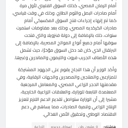
أمام الرمان المصري، كذلك السوق الفلبيني لأول مرة
أمام صادرات البصل والثوم الطازج، وذلك في وقت قياسي،
كما تم إنهاء إجراءات فتح السوق المكسيكي أمام
صادرات الكركديه المصري، وذلك بعد مفاوضات استمرت
سنوات، ذلك بالإضافة إلى دولة فنزويلا والتي فتحت
سوقها أمام جميع أنواع الموالح المصرية، بالإضافة إلى
البرتقال الذي كان قد دخل السوق مؤخرًا، حيث تشمل
هذه الأصناف الجريب فروت والليمون والماندرين وغيرها.
وأكد الوزير أن هذا النجاح يقوم على الجهود المشتركة
للمزارعين والمنتجين والمصدرين والجهات الرقابية، وفي
مقدمتها الحجر الزراعي المصري، والمعامل المرجعية
المعتمدة التابعة للوزارة، والعلاقات الزراعية الخارجية،
مشيرا إلى أن الوزارة ستواصل تقديم الدعم اللازم لتعزيز
الإنتاج الزراعي وتنمية الصادرات، مما يساهم في دعم
الاقتصاد الوطني وتحقيق الأمن الغذائي.
هاشتاج:
٥ مليون طن
اسواق جديده
الزراعة