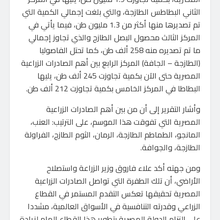
الثاني البطاطس الطازجة، والتي بلغت إجمالي الكمية التي
تم تصديرها منها أكثر من 1.3 مليون طن، فيما يأتي في
المركز الثالث محصول البصل الطازج والذي تجاوز إجمالي
ما تم تصديره منه 258 ألف طن، كما تحتل الفاصوليا
(الطازجة – الجافة) المركز الرابع بين أهم الصادرات الزراعية
المصرية حتى الآن بكمية تجاوزت 245 ألف طن، يليها
البطاطا في المركز الخامس بكمية تجاوزت 212 ألف طن.
وأشار التقرير إلى أن من بين أهم الصادرات الزراعية
المصرية التي تفوقت هذا الموسم، على الترتيب: العنب،
المانجو، الطماطم الطازجة، الرمان، الثوم الطازج، الفراولة
الطازجة، والجوافة.
ومن جهته أكد علاء فاروق وزير الزراعة واستصلاح
الأراضي، أن تلك الطفرة التي تواصل الصادرات الزراعية
المصرية تحقيقها تعكس التقدم المستمر في القطاع
الزراعي وقدرته التنافسية في الأسواق العالمية، مشددا
على التزام الدولة المصرية بتطوير هذا القطاع الهام لزيادة