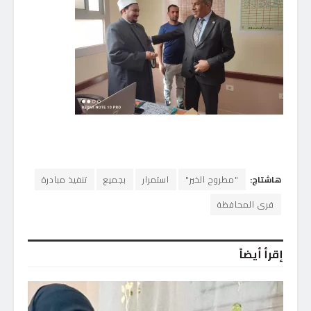
هاشتاج:
"مطروح الخير"
استمرار
بجميع
تنفيذ مبادرة
قرى المحافظة
إقرأ أيضاً