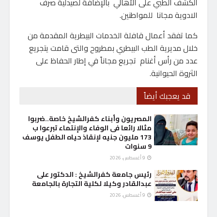
الكشف الطبي على الأهالي بالإضافة لصيدلية صرف
الادوية مجانا للمواطنين.
كما تفقد أعمال قافلة الخدمات البيطرية المقدمة من
خلال مديرية الطب البيطري بمطروح والتى قامت يتجريع
عدد من رأس أغنام تجريع مجاناً في إطار الحفاظ على
الثروة الحيوانية.
قد يعجبك أيضاً
المصريون وأبناء كفرالشيخ خاصة..ضربوا
مثالا رائعا فى الوفاء والإنتماء تبرعوا ب
173 مليون جنيه لإنقاذ حياه الطفل يوسف
9 سنوات
9 أغسطس، 2026
رئيس جامعة كفرالشيخ : الدكتور على
عبدالقادر وكيلا لكلية التجارة بالجامعة
9 أغسطس، 2026