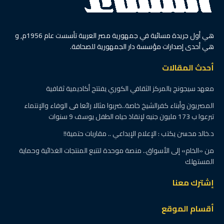
هي أول جريدة مسائية في جمهورية مصر العربية تأسست عام 1956م, و
هي أحدى إصدارات مؤسسة دار الجمهورية للصحافة.
أحدث المقالات
معهد سيجونج بالمركز الثقافي الكوري يفتتح أكاديمية ثقافية
المصريون وأبناء كفرالشيخ خاصة..ضربوا مثالا رائعا فى الوفاء والإنتماء
تبرعوا ب 173 مليون جنيه لإنقاذ حياه الطفل يوسف 9 سنوات
د.خالد محسن يكتب : الإعلام الإبداعي .. مقاربات حتمية!!
من «الخام» إلى الأسواق.. منصة موحدة لتتبع المنتجات الغذائية وحماية
المستهلك
إشترك معنا
أقسام الموقع