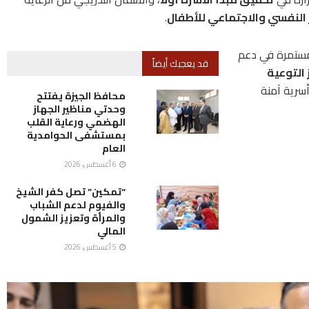
ر النفسي والاجتماعي للأطفال
.
مستمرة في دعم
قد يعجبك أيضاً
 التوعية
أسرية آمنة
محافظ الجيزة يفتتح
وحدتي مناظير الجهاز
الهضمي ورعاية القلب
بمستشفى الحوامدية
العام
6 أغسطس، 2026
“تمكين” تصل كفر الشيخ
والفيوم لدعم الشباب
والمرأة وتعزيز الشمول
المالي
5 أغسطس، 2026