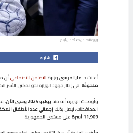
وزيرة التضامن مع أطفال أيتام
شارك
أعلنت د.
مايا مرسي
وزيرة
التضامن الاجتماعي
أن من
ملحوظًا
، في إطار جهود الوزارة نحو تمكين الأسر ال
وأوضحت الوزيرة أنه منذ
يوليو 2024 وحتى الآن
، قا
المحافظات، ليصل بذلك
إجمالي عدد الأطفال المكف
11,909 أسرة
على مستوى الجمهورية.
وأكدت الوزيرة أن هذا التقدم يعكس نجاح جهود الو