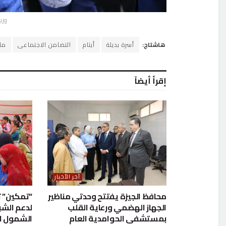
وزي
هاشتاج:
أسرة بديلة
أيتام
التضامن الاجتماعى
ما
إقرأ أيضاً
آخر الأخبار
محافظ الجيزة يفتتح وحدتي مناظير
“تمكين” ت
الجهاز الهضمي ورعاية القلب
لدعم الشب
بمستشفى الحوامدية العام
الشمول ا