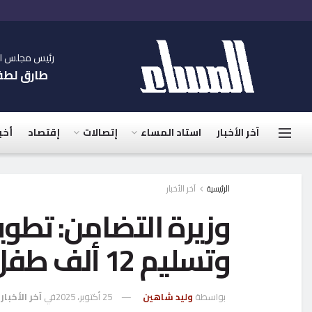
رئيس مجلس الإ
طارق لط
آخر الأخبار
استاد المساء
إتصالات
إقتصاد
أخب
الرئيسية
آخر الأخبار
وزيرة التضامن: تطوي
وتسليم 12 ألف طفل لأسر كافلة حتى الآن
بواسطة
وليد شاهين
25 أكتوبر، 2025
في
آخر الأخبار