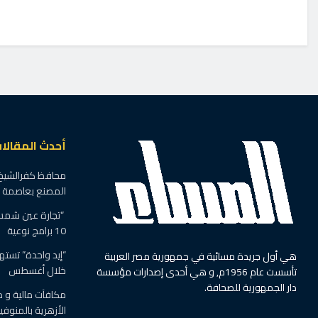
أحدث المقالا
محافظ كفرالشيخ ت
المصنع بعاصمة 
“تجارة عين شمس”
10 برامج نوعية
هي أول جريدة مسائية في جمهورية مصر العربية
خلال أغسطس
تأسست عام 1956م, و هي أحدى إصدارات مؤسسة
دار الجمهورية للصحافة.
مكافآت مالية و در
الأزهرية بالمنوفي