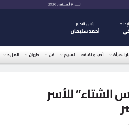
الأحد, 9 أغسطس, 2026
دارة
رئيس التحرير
في
أحمد سليمان
ار المرأة
أدب و ثقافه
تعليم
فن
طيران
المزيد
س الشتاء” للأسر
ر