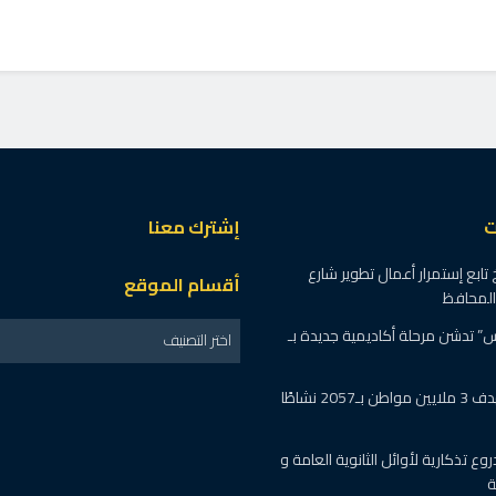
ت
إشترك معنا
ابع إستمرار أعمال تطوير شارع
أقسام الموقع
المحافظ
 تدشن مرحلة أكاديمية جديدة بـ
اختر التصنيف
“إيد واحدة” تستهدف 3 ملايين مواطن بـ2057 نشاطًا
وع تذكارية لأوائل الثانوية العامة و
ة