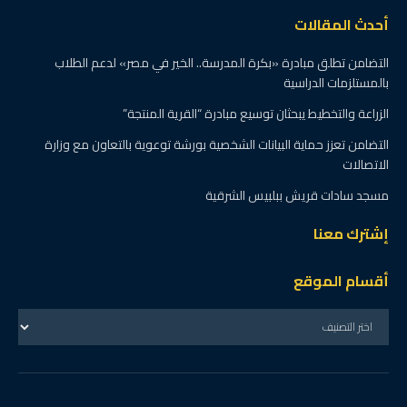
أحدث المقالات
التضامن تطلق مبادرة «بكرة المدرسة.. الخير في مصر» لدعم الطلاب
بالمستلزمات الدراسية
الزراعة والتخطيط يبحثان توسيع مبادرة “القرية المنتجة”
التضامن تعزز حماية البيانات الشخصية بورشة توعوية بالتعاون مع وزارة
الاتصالات
مسجد سادات قريش ببلبيس الشرقية
إشترك معنا
أقسام الموقع