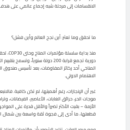
الانقسامات إلى مرحلة شبه إجماع عالمي على هدف وا
ما تحقق وما تعثر: أين نجح العالم وأين فشل؟
منذ بداي
دورية تجمع قرابة 200 دولة سنوياً،
المناخي أحد ركائز المفاوضات، بعد تأسيس صندوق الم
الاهتمام الدولي.
غير أن الإنجازات، رغم أهميتها، لم تكن كافية. فالانبع
موجات الحر، حرائق الغابات، الأعاصير، الفيضانات، وتر
الأزمة – بقيت الأكثر تضرراً والأقل قدرة على المواجه
قطعتها، ما أدى إلى فجوة ثقة واسعة بين شمال الع
ومع مرور الوقت، تزايد الشعور بأن مؤتمرات المناخ ت