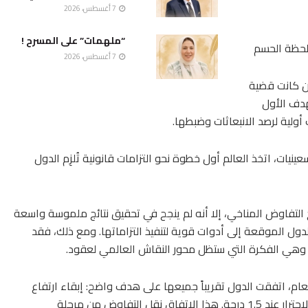
7 أغسطس، 2026
“ملهمات” على المسرح !
 لحظة الحسم
7 أغسطس، 2026
 1995 في برلين، حين كانت قضية
لهدف الأول
ولية لرصد الانبعاثات وضبطها.
ينيات، اتخذ العالم أول خطوة نحو التزامات قانونية تُلزِم الدول
التفاوض المناخي، إلا أنه لم ينجح في تحقيق نتائج ملموسة واسعة
لدول الموقعة إلى أدوات قوية لتنفيذ التزاماتها. ومع ذلك، فقد
وهي الفكرة التي ستظل محور النقاش العالمي لعقود.
يس التاريخية عام 2015. في ذلك العام، اتفقت الدول تقريباً جميعها على هدف واضح: إبقاء ارتفاع
حرارة الأرض دون درجتين مئويتين، وبذل الجهد لحصر الاحترار عند 1.5 درجة. هذا الاتفاق نقل التفاوض من مرحلة