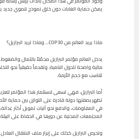
وجود المؤتمر في هذا المكان بالذات يرسل رسالة قوي
يمكن حماية الغابات دون خلق نموذج تنموي جديد يحقق
ماذا يريد العالم من COP30… وماذا تريد البرازيل؟
يدخل العالم مؤتمر البرازيل محمّلاً بالآمال والضغوط. ف
مالية واضحة للدول النامية، وتقدماً حقيقياً نحو ال
تتناسب مع حجم الأزمة.
أما البرازيل، فهي تسعى لاستثمار هذا المؤتمر لتعزي
تظهر بصفتها دولة قادرة على التوازن بين حماية الأ
في المفاوضات، والدفع نحو آليات تمويل أكثر عدالة،
المجتمعات المحلية عن دورها في الحفاظ على البيئة.
وتحرص البرازيل كذلك على إبراز ملف الانتقال العادل