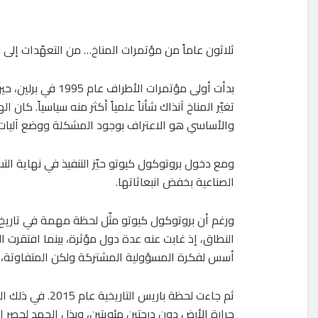
ثلاثون عاماً من مؤتمرات المناخ… من التعهّدات إلى
بدأت أولى مؤتمرات الأطراف عام
تغيّر المناخ آنذاك شأناً علمياً أكثر منه سياسياً. كان ا
والأساسي هو الاعتراف بوجود المشكلة ووضع آليات أ
ومع دخول بروتوكول كيوتو حيّز التنفيذ في نهاية التسع
الصناعية بخفض انبعاثاتها.
ورغم أن بروتوكول كيوتو مثّل لحظة مهمة في تاريخ 
النطاق، إذ غابت عنه عدة دول مؤثرة، بينما افتقرت ا
أسس لفكرة المسؤولية المشتركة ولكن المتفاوتة، 
ثم جاءت لحظة بار