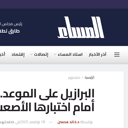
رئيس مجلس الإ
طارق لط
آخر الأخبار
استاد المساء
إتصالات
إقتصاد
أخب
الرئيسية
صفحتهم
أمام اختبارها الأصع
بواسطة
د.خالد محسن
18 نوفمبر، 2025
في
صفحتهم