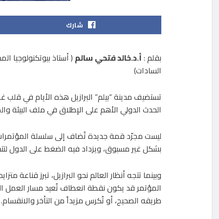
شارك
بقلم :
أ.د.خالد فتحي
سالم
( أستاذ بيوتكنولوجيا الم
السادات)
تستضيف مدينة “بيلم” البرازيل هذه الأيام في قلب غابا
الحدث الدولي الأهم على الإطلاق في ملف البيئة والم
ليست مجرّد قمة جديدة تُضاف إلى سلسلة المؤتمرات، 
بشكل غير مسبوق، ويزداد فيه الضغط على الدول لتتحو
وبينما تتجه أنظار العالم نحو البرازيل، تبرز قناعة متزاي
المؤتمر قد يكون نقطة انعطاف تُعيد مسار العمل ال
طريقه الصحيح، أو تُكرس مزيداً من التأخر والانقسام.