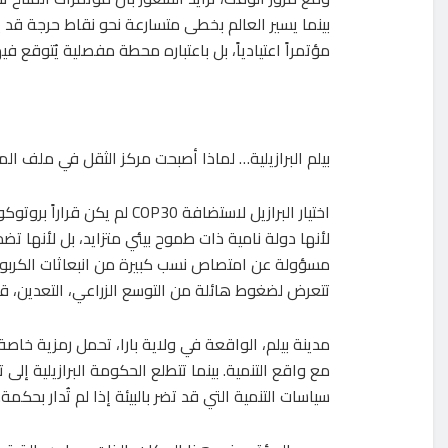
مؤتمراً اعتيادياً، بل باعتباره محطة مفصلية يُتوقع فيه
بيلم البرازيلية… لماذا أصبحت مركز الثقل في ملف الم
اختيار البرازيل لاستضافة P30
لأنها دولة نامية ذات طموح بيئي متزايد، بل لأنها تض
مسؤولة عن امتصاص نسب كبيرة من انبعاثات الكربون
تتعرض لضغوط هائلة من التوسع الزراعي، التعدين، قط
مدينة بيلم، الواقعة في ولاية بارا، تحمل رمزية خاصة
مع واقع التنمية. بينما تتطلع الحكومة البرازيلية إلى
سياسات التنمية التي قد تضر بالبيئة إذا لم تُدار بحكمة.