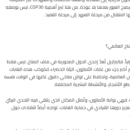
بينما يسير العالم بخطى متسارعة نحو نقاط حرجة قد يصبح العبور بعدها بلا عودة. من هنا تبرز أهمية COP30، ليس بوصفه
ا الانتقال من مرحلة التعهد إلى مرحلة التنفيذ .
ناخ العالمي؟
CO لم يكن قراراً بروتوكولياً. فالبرازيل تُعدّ إحدى الدول المحورية في ملف المناخ، ليس فقط
م أكبر جزء من غابات الأمازون، الرئة الخضراء للكوكب. هذه الغابات
 العالمية، وتحافظ على توازن مناخي دقيق. لكنها في الوقت نفسه
ع الأشجار، والأنشطة البشرية المختلفة.
. فهي بوابة الأمازون، وتُمثل المكان الذي يلتقي فيه التحدي البيئي
 تعزيز دورها القيادي في حماية الغابات، تواجه أيضاً انتقادات حول