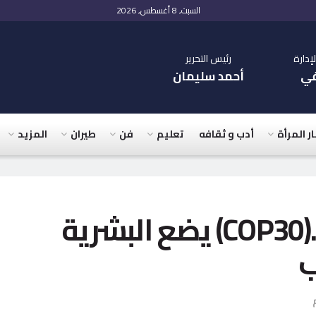
السبت, 8 أغسطس, 2026
دارة
رئيس التحرير
في
أحمد سليمان
ار المرأة
أدب و ثقافه
تعليم
فن
طيران
المزيد
البرازيل على الموعد..(COP30) يضع البشرية
ب