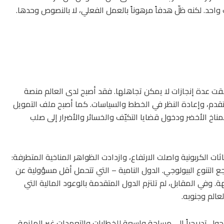
حد. لكنه ظلّ هدفاً مرهوناً بالعمل الفعلي، لا بالنصوص وحدها.
ة سلسلة مؤتمرات المناخ وحتى COP30، تحققت عدة إنجازات لا يمكن تجاهلها. فقد أصبح لدى العالم منصة
 وتسمح بتقييم التقدم، وإعادة النظر في الخطط والسياسات. كما أصبح ملف التمويل
ناخ الأخضر ودخول قضايا التكيّف والخسائر والأضرار إلى صلب
اثات الكربونية واصلت الارتفاع، وازدادت الظواهر المناخية المتطرفة:
اجع التنوع البيولوجي. الدول النامية – التي تتحمل أقل مسؤولية عن
ة. وفي المقابل، لم تلتزم الدول المتقدمة بالوعود المالية التي
الم وجنوبه.
تحول تدريجياً إلى مساحة واسعة للخطابات والتعهدات غير الملزمة،