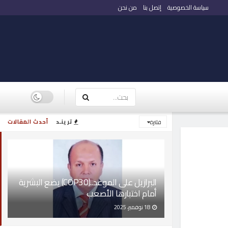
سياسة الخصوصية
إتصل بنا
من نحن
ترينـد
أحدث المقالات
فلترة
البرازيل على الموعد..(COP30) يضع البشرية
أمام اختبارها الأصعب
18 نوفمبر، 2025