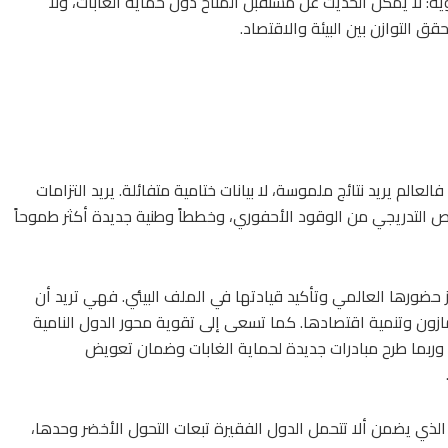
ة: لا يمكن الحديث عن مستقبل المناخ دون حماية الغابات، ولا
 التوازن بين البيئة والاقتصاد.
العالم يريد نتائج ملموسة، لا بيانات ختامية متفائلة. يريد التزامات
تخلص التدريجي من الوقود الأحفوري، وخططاً وطنية جديدة أكثر طموحاً
ز حضورها العالمي وتأكيد قيادتها في الملف البيئي. فهي تريد أن
مازون وتنمية اقتصادها. كما تسعى إلى تقوية محور الدول النامية
 وربما طرح مبادرات جديدة لحماية الغابات وضمان تعويض
 الذي يضمن ألا تتحمل الدول الفقيرة تبعات التحول الأخضر وحدها،