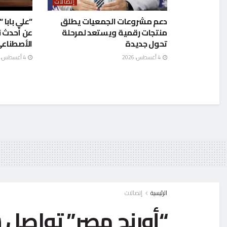
إتصالات
دعم مشروعات الجمعيات يطلق
“علي بابا
منتجات رقمية ويستعد لمرحلة
عن أحدث 
تحول جديدة
الأصطناع
4 أغسطس، 2026
4 أغسطس، 2026
الرئيسية
إتصالات
“أورنچ مصر” تواصل ش