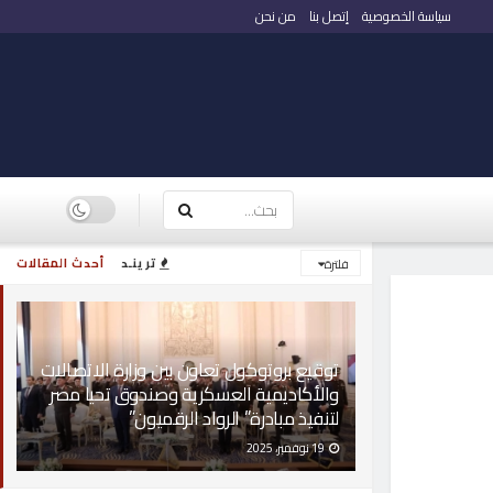
سياسة الخصوصية
إتصل بنا
من نحن
ترينـد
أحدث المقالات
فلترة
توقيع بروتوكول تعاون بين وزارة الاتصالات
والأكاديمية العسكرية وصندوق تحيا مصر
لتنفيذ مبادرة” الرواد الرقميون”
19 نوفمبر، 2025