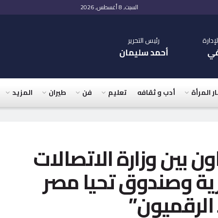
السبت, 8 أغسطس, 2026
دارة
رئيس التحرير
في
أحمد سليمان
ار المرأة
أدب و ثقافه
تعليم
فن
طيران
المزيد
ن بين وزارة الاتصالات
ية وصندوق تحيا مصر
د الرقميون”