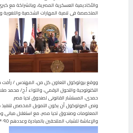
والأكاديمية العسكرية المصرية، وبالشراكة مع كبرى 
المتخصصة فى تنمية المهارات الشخصية واللغوية وال
ووقع بروتوكول التعاون كل من، المهندس / رأفت هندى،
التكنولوجية والتحول الرقمي، واللواء أ.ح/ محمد صلا
حمدى، المستشار القانونى لصندوق تحيا مصر.
ونص البروتوكول أن يكون التمويل المخصص لتنفيذ مبا
المعلومات وصندوق تحيا مصر، مع استغلال مبانى وم
والإعاشة للشباب الملتحقين بالمبادرة وعددهم ٣٠٠٩٥ طالب خلال ٣ سنوات.