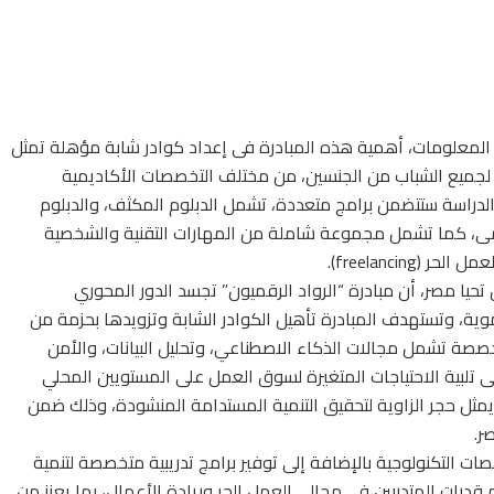
ا المعلومات، أهمية هذه المبادرة فى إعداد كوادر شابة مؤهلة تمثل
ة لجميع الشباب من الجنسين، من مختلف التخصصات الأكاديمية
لدراسة ستتضمن برامج متعددة، تشمل الدبلوم المكثف، والدبلوم
يمى، كما تشمل مجموعة شاملة من المهارات التقنية والشخصية
freelancing).
 تحيا مصر، أن مبادرة “الرواد الرقميون” تجسد الدور المحوري
ة، وتستهدف المبادرة تأهيل الكوادر الشابة وتزويدها بحزمة من
تخصصة تشمل مجالات الذكاء الاصطناعي، وتحليل البيانات، والأمن
ى تلبية الاحتياجات المتغيرة لسوق العمل على المستويين المحلي
يمثل حجر الزاوية لتحقيق التنمية المستدامة المنشودة، وذلك ضمن
ر.
خصصات التكنولوجية بالإضافة إلى توفير برامج تدريبية متخصصة لتنمية
قدرات المتدربين فى مجالى العمل الحر وريادة الأعمال، بما يعزز من