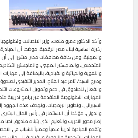
وأكد الدكتور عمرو طلعت، وزير الاتصالات وتكنولوجي
ركيزة اساسية لبناء مصر الرقمية، موضحا أن المبادر
والمهنية، ومن كافة محافظات مصر، مشيرا إلى أن ا
المتخصص، والماجستير المهنى، والماجستير الأكاد
واللغوية والحياتية والقيادية، بالإضافة إلى مهارات العمل الحر (
وصرح السيد/ تامر عبد الفتاح، المدير التنفيذي لصندوق
والفعال للصندوق في دعم وتمويل المشروعات التنموي
المهارات التكنولوجية المتقدمة عبر برامج تدريبية م
السيبراني، وتطوير البرمجيات، وتهدف هذه الجهود إل
والدولي، مؤكدا أن الاستثمار في رأس المال البشري 
إطار محور التدريب والتعليم الذي يتبناه صندوق تحيا مص
وتقدم المبادرة تدريباً علمياً وعملياً للشباب فى الت
المهارات الشخصية واللغوية والقيادية إلى جانب دعم 