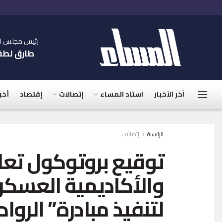
رئيس مجلس الإ
طارق لط
آخر الأخبار
استاد المساء
إتصالات
إقتصاد
أخب
الرئيسية
إتصالات
توقيع بروتوكول تعاو
والأكاديمية العسكر
لتنفيذ مبادرة” الروا