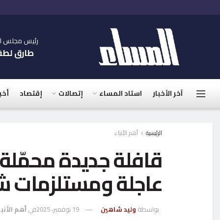
رئيس مجلس الإ
طارق لط
آخر الأخبار
استاد المساء
إتصالات
إقتصاد
أخب
الرئيسية
أهم الأنباء
عاجلة ومستلزمات ش
بواسطة
وليد شاهين
19 نوفمبر، 2025
في
أهم الأنب