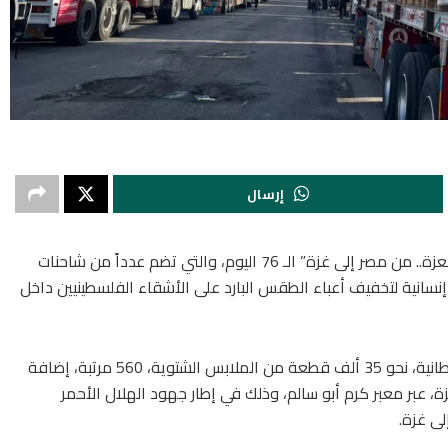
إرسال
، عن إطلاق قافلة “زاد العزة.. من مصر إلى غزة” الـ 76 اليوم، والتي تضم عدداً من شاحنات
نسانية لتخفيف أعباء الطقس البارد على الأشقاء الفلسطينيين داخل
توجهت القافلة التى حملت على متنها نحو 74 ألف بطانية، نحو 35 ألف قطعة من الملابس الشتوية، 560 مرتبة، إضافة
ع غزة، عبر معبر كرم أبو سالم، وذلك في إطار جهود الهلال الأحمر
ى غزة.