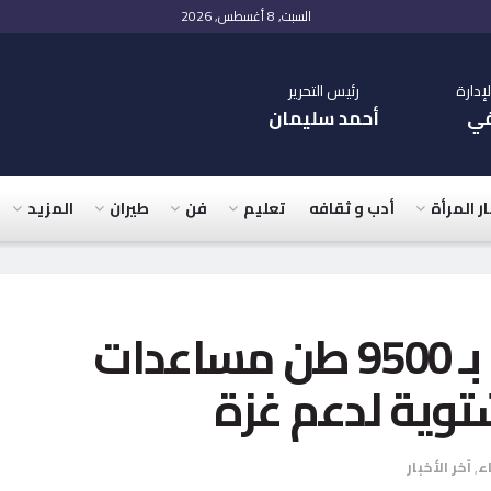
السبت, 8 أغسطس, 2026
دارة
رئيس التحرير
في
أحمد سليمان
ار المرأة
أدب و ثقافه
تعليم
فن
طيران
المزيد
قافلة جديدة محمّلة بـ 9500 طن مساعدات
توية لدعم غزة
اء
,
آخر الأخبار