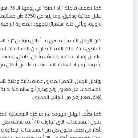
بترولية، ويأتي ذلك استمرارًا للجهود المصرية الرامية
الماضي، حيث نقلت آلاف الأطنان من المساعدات الم
سلاسل إمداد غذائية، ودقيقًا، وألبان أطفال، ومستح
وأدوية، ومواد للعناية الشخصية، فضلًا عن أطنان من
يواصل الهلال الأحمر المصري عمله كآلية وطنية لتن
المساعدات عبر معبري رفح وكرم أبو سالم منذ بداية ا
يُغلق معبر رفح من الجانب المصري.
كما يكثّف الهلال جهوده عبر مراكزه اللوجستية المخ
دخول المساعدات، التي تجاوزت 40 ألف 
بأكثر من نصف مليون طن من المساعدات الإغاثية والإ
بمشاركة وجهود أكثر من 35 ألف متطوع من متطوعي جمعية الهلال الأحمر المصري.