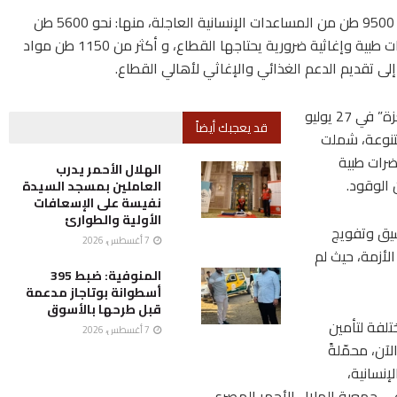
كما تضمنت قافلة “زاد العزة” في يومها الـ 76، نحو 9500 طن من المساعدات الإنسانية العاجلة، منها: نحو 5600 طن
سلال غذائية ودقيق، وما يزيد عن 2750 طن مستلزمات طبية وإغاثية ضرورية يحتاجها القطاع، و أكثر من 1150 طن مواد
 إلى تقديم الدعم الغذائي والإغاثي لأهالي القطاع.
كان الهلال الأحمر المصري قد أطلق قوافل “زاد العزة” في 27 يوليو
قد يعجبك أيضاً
تنوعة، شملت
ضرات طبية
الهلال الأحمر يدرب
 الوقود.
العاملين بمسجد السيدة
نفيسة على الإسعافات
الأولية والطوارئ
سيق وتفويج
7 أغسطس، 2026
لأزمة، حيث لم
المنوفية: ضبط 395
أسطوانة بوتاجاز مدعمة
قبل طرحها بالأسوق
تلفة لتأمين
7 أغسطس، 2026
شاحنة حتى الآن، محمّلةً
نسانية،