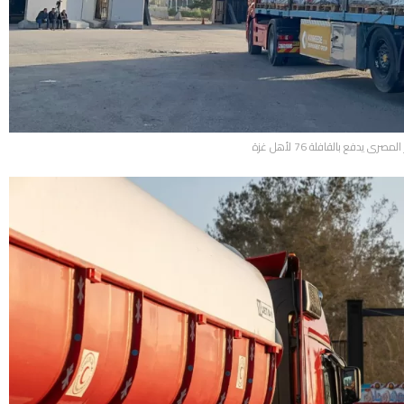
صرى يدفع بالقافلة 76 لأهل غزة