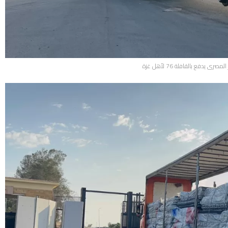
صرى يدفع بالقافلة 76 لأهل غزة