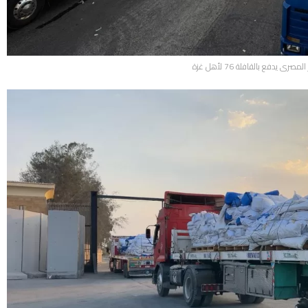
صرى يدفع بالقافلة 76 لأهل غزة