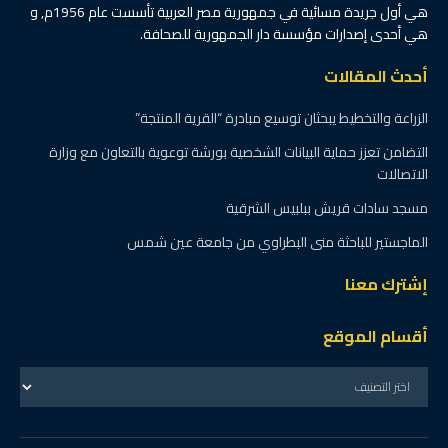
هي أول جريدة مسائية في جمهورية مصر العربية تأسست عام 1956م, و
هي أحدى إصدارات مؤسسة دار الجمهورية للصحافة.
أحدث المقالات
الزراعة والتخطيط يبحثان توسيع مبادرة “القرية المنتجة”
التضامن تعزز حماية البيانات الشخصية بورشة توعوية بالتعاون مع وزارة
الاتصالات
مسجد سادات قريش ببلبيس الشرقية
الماجستير للباحثة منى البطراوي من جامعة عين شمس
إشترك معنا
أقسام الموقع