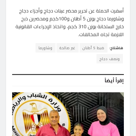
أسفرت الحملة عن تحرير محضر عينات دجاج وأجزاء دجاج
وشاورما دجاج بوزن 5 أطنان و100كجم ومحضرين ذبح
خارج السلخانة بوزن 310 كجم، واتخاذ الإجراءات القانونية
اللازمة تجاه المخالفات.
هاشتاج:
ضبط 5 أطنان
غير صالحة
وشاورما
ونصف دجاج
إقرأ أيضاً