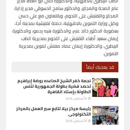
الطب البيطرى بالدقهلية، والدكتورة حنان ابو العطا مدير
عام الصحة والمجازر، والدكتور سامح الدسوقي مدير إدارة
المجازر والتفتيش على اللحوم، وبالتعاون مع علي حسن
وكيل وزارة التموين بالدقهلية، حملة تفتيشية بمدينة أجا،
بعضوية الدكتور خالد عنبر، والدكتورة هبه رحمو، والدكتورة
إيمان سعيد أطباء التفتيش على اللحوم بمديرية الطب
البيطري، والدكتورة إيمان عماد مفتش تموين بمديرية
التموين.
قد يعجبك أيضاً
نجمة كفر الشيخ الصاعده روضة إبراهيم
تحصد فضية بطولة الجمهورية لتنس
الطاولة بإستاد القاهرة
8 أغسطس، 2026
رئيسة مركز بيلا تتابع سير العمل بالمركز
التكنولوجى
8 أغسطس، 2026