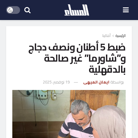
الرئيسية
أهالينا
ضبط 5 أطنان ونصف دجاج
و”شاورما” غير صالحة
بالدقهلية
بواسطة
ايمان الميهى
19 نوفمبر، 2025