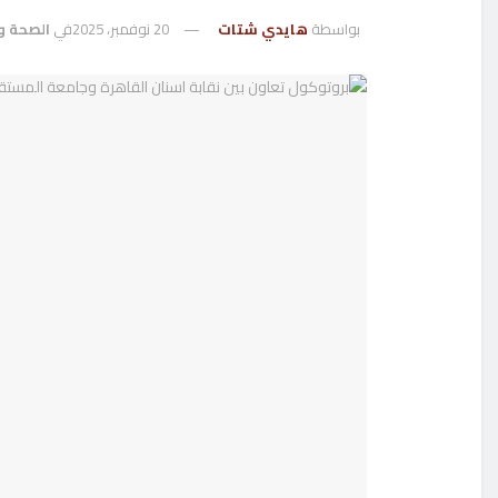
بواسطة
هايدي شتات
20 نوفمبر، 2025
في
الصحة و