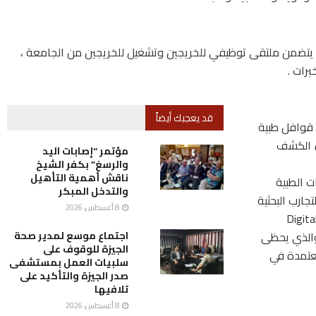
ل يتضمن ملتقى توظيفي للخريجين وتشغيل للخريجين من الجامعة ،
برات .
قد يعجبك أيضاً
 قوافل طبية
اء الكشف
مؤتمر “إصابات اليد
والرسغ” بكفر الشيخ
ناقش أهمية التأهيل
ت الطبية
والتدخل المبكر
جارب البحثية
8 أغسطس، 2026
ة وأن الجامعة تمتلك احدث التقنيات والأجهزة” Digital
 ، والذي يحظى
اجتماع موسع لمدير صحة
الجيزة للوقوف على
معتمدة في
سلبيات العمل بمستشفى
صدر الجيزة والتأكيد على
تلافيها
8 أغسطس، 2026