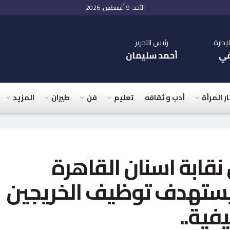
الأحد, 9 أغسطس, 2026
دارة
رئيس التحرير
في
أحمد سليمان
ار المرأة
أدب و ثقافه
تعليم
فن
طيران
المزيد
نقابة اسنان القاهرة
يستهدف توظيف الخريجين
فية..