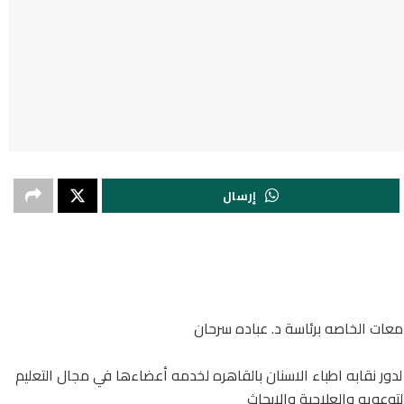
إرسال
عات الخاصه برئاسة د. عباده سرحان
دور نقابه اطباء الاسنان بالقاهره لخدمه أعضاءها في مجال التعليم
توعويه والعلاجية والابحاث