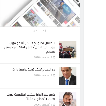
إعـــلان
التضامن تطلق معسكر “أنا موهوب”
ببورسعيد لدمج أطفال القاهرة ومرسى
مطروح
9 أغسطس، 2026
دار العلوم تفقد قمة علمية بارزة
9 أغسطس، 2026
كريم عبد العزيز يستعد لمنافسة صيف
2026 بـ”مطلوب عائليًا”
9 أغسطس، 2026