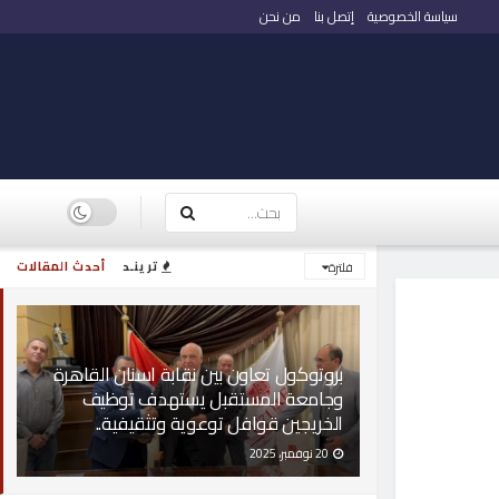
سياسة الخصوصية
إتصل بنا
من نحن
ترينـد
أحدث المقالات
فلترة
بروتوكول تعاون بين نقابة اسنان القاهرة
وجامعة المستقبل يستهدف توظيف
الخريجين قوافل توعوية وتثقيفية..
20 نوفمبر، 2025