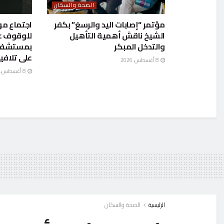
الصحة والسكان
مؤتمر “إصابات اليد والرسغ” بكفر
اجتماع مو
الشيخ ناقش أهمية التأهيل
للوقوف ع
والتدخل المبكر
بمستشفى ص
على تلافي
8 أغسطس، 2026
8 أغسطس، 2026
الرئيسية
الصحة والسكان