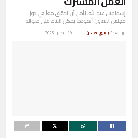
العمل المشترك
إسماعيل عبد الله: نأمل أن نحقق معاً في دول
مجلس التعاون أنموذجاً يمكن البناء على منواله
بواسطة
يسري حسان
19 نوفمبر، 2025