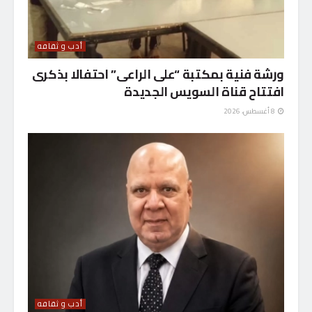
أدب و ثقافه
ورشة فنية بمكتبة “على الراعى” احتفالا بذكرى
افتتاح قناة السويس الجديدة
8 أغسطس، 2026
أدب و ثقافه