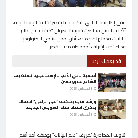
وفى إطار نشاط نادي التكنولوجيا بقصر ثقافة الإسماعيلية،
نُظّمت امس محاضرة تثقيفية بعنوان “كيف تصبح عالم
بيانات”، قدّمتها غادة دهشان، مدرب بنادي التكنولوجيا،
وذلك تحت إشراف أحمد طه مدير القصر.
قد يعجبك أيضاً
أمسية نادي الأدب بالإسماعيلية تستضيف
الشاعر عمرو حسن
8 أغسطس، 2026
ورشة فنية بمكتبة “على الراعى” احتفالا
بذكرى افتتاح قناة السويس الجديدة
8 أغسطس، 2026
تناولت المحاضرة تعريف “علم البيانات” بوصفه أحد أهم