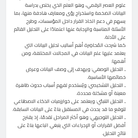
علوم العصر الرقمي، وهو العلم الذي يختص بدراسة
البيانات الضخمة واستخراج رؤى ومعارف هادفة منها، بما
يسهم في دعم اتخاذ القرار داخل المؤسسات، وطرح
الأسئلة المناسبة والإجابة عنها اعتمادًا على التحليل القائم
على الأدلة.
كما شرحت المُحاضِرة أهم أساليب تحليل البيانات التي
يعتمد عليها علم البيانات في المجالات المختلفة، ومن
أهمها:
ـ التحليل الوصفي: ويهدف إلى وصف البيانات وعرض
خصائصها الأساسية.
ـ التحليل التشخيصي: ويُستخدم لفهم أسباب حدوث ظاهرة
معينة أو مشكلة محددة.
ـ التحليل التنبئي: ويعتمد على خوارزميات الذكاء الاصطناعي
لتوقع ما قد يحدث في المستقبل بناءً على البيانات السابقة.
ـ التحليل التوجيهي: وهو أكثر المراحل تقدمًا، إذ يقترح
أفضل القرارات أو الإجراءات التي ينبغي اتباعها بناءً على
نتائج التحليل.