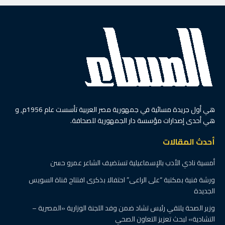
هي أول جريدة مسائية في جمهورية مصر العربية تأسست عام 1956م, و
هي أحدى إصدارات مؤسسة دار الجمهورية للصحافة.
أحدث المقالات
أمسية نادي الأدب بالإسماعيلية تستضيف الشاعر عمرو حسن
ورشة فنية بمكتبة “على الراعى” احتفالا بذكرى افتتاح قناة السويس
الجديدة
وزير الصحة يلتقي رئيس تشاد ضمن وفد اللجنة الوزارية «المصرية –
التشادية» لبحث تعزيز التعاون الصحي