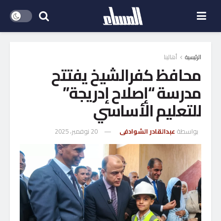
الرئيسية
أهالينا
محافظ كفرالشيخ يفتتح
مدرسة “إصلاح إدريجة”
للتعليم الأساسي
بواسطة
عبدالقادر الشوادفى
20 نوفمبر، 2025