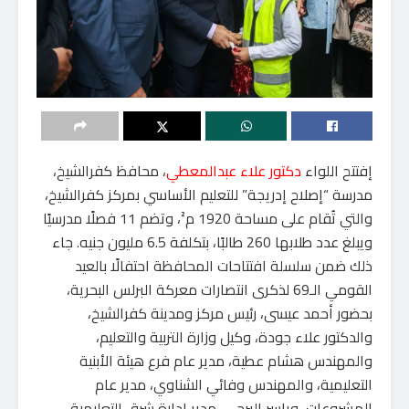
إفتتح اللواء
دكتور علاء عبدالمعطي
، محافظ كفرالشيخ،
مدرسة “إصلاح إدريجة” للتعليم الأساسي بمركز كفرالشيخ،
والتي تُقام على مساحة 1920 م²، وتضم 11 فصلًا مدرسيًا
ويبلغ عدد طلابها 260 طالبًا، بتكلفة 6.5 مليون جنيه. جاء
ذلك ضمن سلسلة افتتاحات المحافظة احتفالًا بالعيد
القومي الـ69 لذكرى انتصارات معركة البرلس البحرية،
بحضور أحمد عيسى، رئيس مركز ومدينة كفرالشيخ،
والدكتور علاء جودة، وكيل وزارة التربية والتعليم،
والمهندس هشام عطية، مدير عام فرع هيئة الأبنية
التعليمية، والمهندس وفائي الشناوي، مدير عام
المشروعات، وياسر البرجى، مدير إدارة شرق التعليمية،