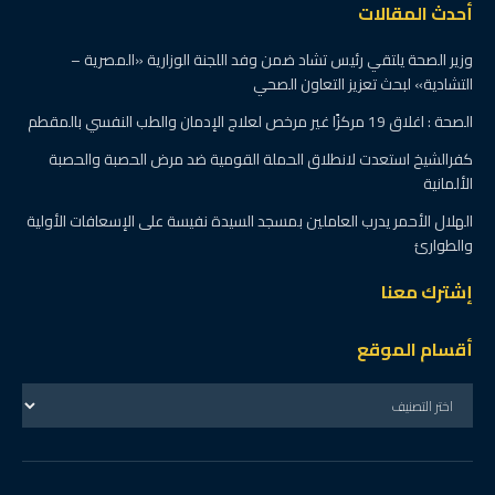
أحدث المقالات
وزير الصحة يلتقي رئيس تشاد ضمن وفد اللجنة الوزارية «المصرية –
التشادية» لبحث تعزيز التعاون الصحي
الصحة : اغلاق 19 مركزًا غير مرخص لعلاج الإدمان والطب النفسي بالمقطم
كفرالشيخ استعدت لانطلاق الحملة القومية ضد مرض الحصبة والحصبة
الألمانية
الهلال الأحمر يدرب العاملين بمسجد السيدة نفيسة على الإسعافات الأولية
والطوارئ
إشترك معنا
أقسام الموقع