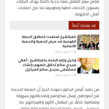
مقترح سيتم التعامل معه بجدية كاملة بهدف الارتقاء
بمستوى الخدمات الطبية وتطويرها بما يلبي احتياجات
أهالي الدقهلية.
قد يعجبك أيضاً
كفرالشيخ استعدت لانطلاق الحملة
القومية ضد مرض الحصبة والحصبة
الألمانية
7 أغسطس، 2026
وكيل وزاره الصحه بكفرالشيخ : أهالي
سيدي سالم تحقق حلمهم بإنشاء
مستشفى سيدى سالم المركزى
7 أغسطس، 2026
من جانبه، أوضح الدكتور حمودة الجزار أن المنصة الجديدة
تتيح للمواطنين إرسال شكاواهم وملاحظاتهم بسهولة
وشفافية، فضلًا عن استقبال آرائهم وتقييماتهم، بما
يسهم في تحسين جودة الخدمة وتوفير قناة تواصل