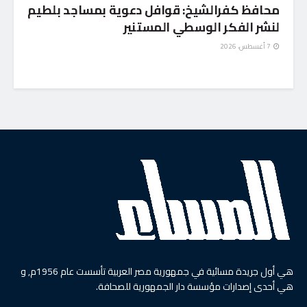
محافظ كفرالشيخ: قوافل دعوية بمساجد بلطيم
لنشر الفكر الوسطي المستنير
7 أغسطس، 2026
هي أول جريدة مسائية في جمهورية مصر العربية تأسست عام 1956م, و
هي أحدى إصدارات مؤسسة دار الجمهورية للصحافة.