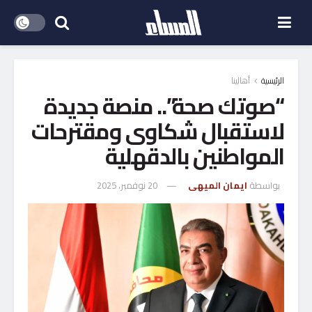
الرئيسية
أهالينا
“صوتك صحة”.. منصة جديدة
لاستقبال شكاوى ومقترحات
المواطنين بالدقهلية
بواسطة
ايمان الميهى
20 نوفمبر، 2025