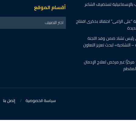
 بالإسماعيلية تستضيف الشاعر
أقسام الموقع
“على الراعى” احتفالا بذكرى افتتاح
اختر التصنيف
ديدة
 رئيس تشاد ضمن وفد اللجنة
 – التشادية» لبحث تعزيز التعاون
الصحة : اغلاق 19 مركزًا غير مرخص لعلاج الإدمان
المقطم
سياسة الخصوصية
إتصل بنا