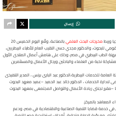
إرسال
جيا وربط
مخرجات البحث العلمي
بالصناعة، وقّع اليوم الخميس 20
كز القومي للبحوث، والدكتور مجدي حسن النقيب العام للأطباء البيطريين،
مهنة الطب البيطري في مصر، وذلك على هامش أعمال المنتدى الأول
شاركة نخبة من العلماء والباحثين ورجال الأعمال والمستثمرين
العامة للخدمات البيطرية،الدكتور عبد البارى برنس ، المدير التنفيذى
لمى لادارة الخدمات ، الدكتور خالد عبد الحميد –عميد معهد البحوث
ا –مقرر لجنتى ريادة الأعمال والتواصل المجتمعى بمعهد البحوث
ء المعاهد بالمركز.
 في خدمة قضايا التنمية الصناعية والاقتصادية في مصر، ودعم
 يتماشى مع رؤية الدولة وتحقيق أهداف استراتيجية مصر للتنمية