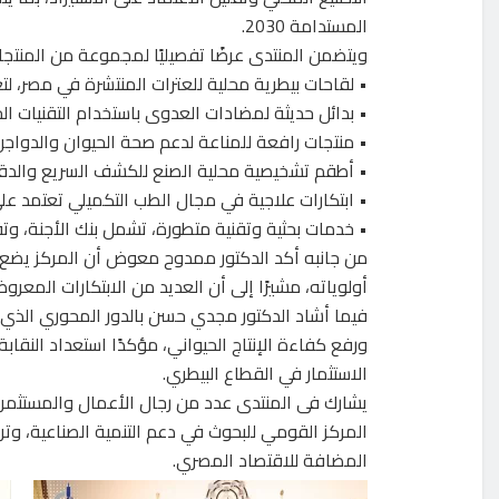
المستدامة 2030.
ويتضمن المنتدى عرضًا تفصيليًا لمجموعة من المنتجات
• لقاحات بيطرية محلية للعترات المنتشرة في مصر، لتع
• بدائل حديثة لمضادات العدوى باستخدام التقنيات الحي
• منتجات رافعة للمناعة لدعم صحة الحيوان والدواج
• أطقم تشخيصية محلية الصنع للكشف السريع والدقيق
• ابتكارات علاجية في مجال الطب التكميلي تعتمد على
• خدمات بحثية وتقنية متطورة، تشمل بنك الأجنة، وتق
من جانبه أكد الدكتور ممدوح معوض أن المركز يضع 
أولوياته، مشيرًا إلى أن العديد من الابتكارات المعرو
فيما أشاد الدكتور مجدي حسن بالدور المحوري الذي ي
ورفع كفاءة الإنتاج الحيواني، مؤكدًا استعداد النقاب
الاستثمار في القطاع البيطري.
يشارك فى المنتدى عدد من رجال الأعمال والمستثمري
المركز القومي للبحوث في دعم التنمية الصناعية، وترس
المضافة للاقتصاد المصري.