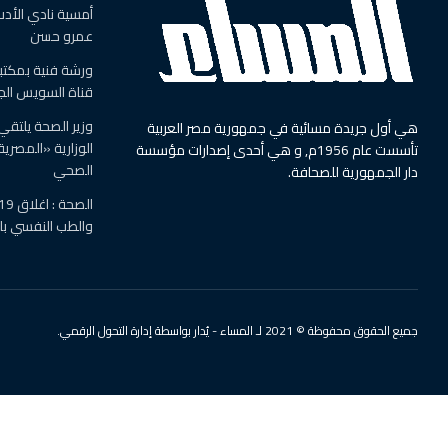
أمسية نادي الأدب
عمرو حسن
ورشة فنية بمكتبة 
قناة السويس الج
وزير الصحة يلتقي
هي أول جريدة مسائية في جمهورية مصر العربية
الوزارية «المصرية
تأسست عام 1956م, و هي أحدى إصدارات مؤسسة
الصحي
دار الجمهورية للصحافة.
والطب النفسي ب
جميع الحقوق محفوظة © 2021 لـ المساء - يُدار بواسطة إدارة التحول الرقمي.