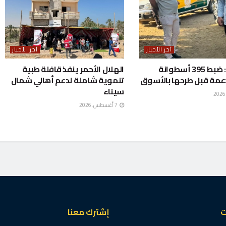
آخر الأخبار
آخر الأخبار
المنوفية: ضبط 395 أسطوانة
الهلال الأحمر ينفذ قافلة طبية
دعمة قبل طرحها بالأسوق
تنموية شاملة لدعم أهالي شمال
سيناء
7 أغسطس، 2026
ت
إشترك معنا