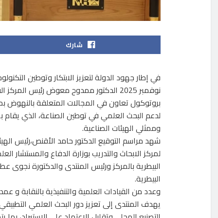
شارك
في إطار جهود الدولة لتعزيز الابتكار وتوطين التكنولو
نوفمبر 2025 الدكتور ممدوح معوض رئيس المر
بروتوكول تعاون في المجالات المتعلقة بالنهوض ب
لدعم البحث العلمي في توطين الصناعة، الذي يقام بم
وممثلي الهيئات الصناعية.
شهد مراسم التوقيع الدكتور حامد الأقنص،رئيس الهيئة 
لمركز الابحاث والتدريب بوزارة الدفاع والمستشار الع
البيطرية بالمركز ورئيس المنتدى والدكتورة نجوى عط
البيطرية.
وعدد من القيادات العلمية والتنفيذية بالنقابة و عمدا
يهدف المنتدى إلى تعزيز دور البحث العلمي التطبيقي
التصنيع المحلي وتقليل الاعتماد على الاستيراد، بما