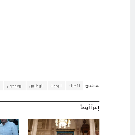
هاشتاج:
الأطباء
البحوث
البيطريين
بروتوكول
ب
إقرأ أيضاً