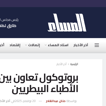
رئيس مجلس الإ
طارق لط
آخر الأخبار
استاد المساء
إتصالات
إقتصاد
أخب
الرئيسية
آخر الأخبار
بروتوكول تعاون بين
الأطباء البيطريين
بواسطة
حنان عبدالقادر
20 نوفمبر، 2025
في
آخر الأخب