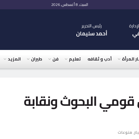
السبت, 8 أغسطس, 2026
دارة
رئيس التحرير
في
أحمد سليمان
ار المرأة
أدب و ثقافه
تعليم
فن
طيران
المزيد
 قومي البحوث ونقابة
ار
,
منوعات