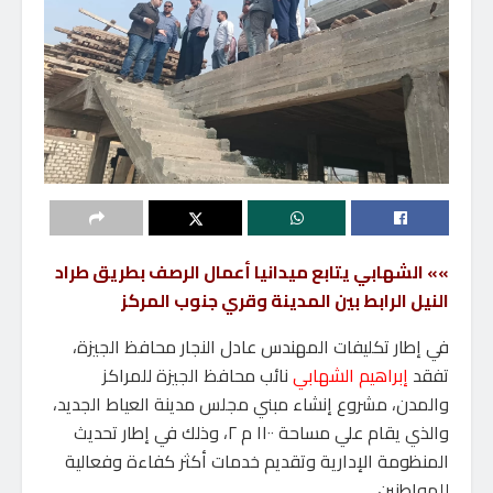
»» الشهابي يتابع ميدانيا أعمال الرصف بطريق طراد
النيل الرابط بين المدينة وقري جنوب المركز
في إطار تكليفات المهندس عادل النجار محافظ الجيزة،
تفقد
إبراهيم الشهابي
نائب محافظ الجيزة للمراكز
والمدن، مشروع إنشاء مبني مجلس مدينة العياط الجديد،
والذي يقام علي مساحة ١١٠٠ م ٢، وذلك في إطار تحديث
المنظومة الإدارية وتقديم خدمات أكثر كفاءة وفعالية
للمواطنين.