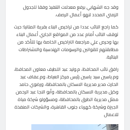
وقد جه الشهابي برفع معدلات التنفيذ وفقا للجدول
الزمني المحدد لنهو أعمال الرصف.
كما راجع النائب عددا من تراخيص البناء بقرية المتانيا؛ حيث
توقف النائب أمام عدد من المواقع الجاري أعمال البناء
بها وحرص علي مراجعة التراخيص الخاصة بها للتأكد من
مطابقتهم للقوانين والرسومات الهندسية والاشتراطات
البنائية.
رافق نائب المحافظ، م.وليد عبد اللطيف معاون المحافظ،
وم.ياسين سيد ياسين رئيس مركز العياط، وم.عفاف عبد
الحارث مدير مديرية الاسكان بالمحافظة، ورضوي حامد
وكيل مديرية الاسكان بالمحافظة، وأبو النجا عبد الرحمن
ممثل مديرية الطرق بالمحافظة، ومسؤولو شركة مياة
الجيزة وشركة كهرباء جنوب القاهرة، والشركات المنفذة
للاعمال