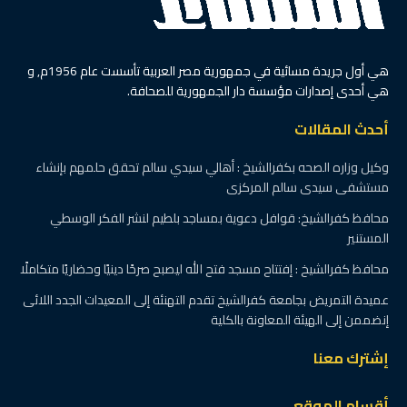
هي أول جريدة مسائية في جمهورية مصر العربية تأسست عام 1956م, و
هي أحدى إصدارات مؤسسة دار الجمهورية للصحافة.
أحدث المقالات
وكيل وزاره الصحه بكفرالشيخ : أهالي سيدي سالم تحقق حلمهم بإنشاء
مستشفى سيدى سالم المركزى
محافظ كفرالشيخ: قوافل دعوية بمساجد بلطيم لنشر الفكر الوسطي
المستنير
محافظ كفرالشيخ : إفتتاح مسجد فتح الله ليصبح صرحًا دينيًا وحضاريًا متكاملًا
عميدة التمريض بجامعة كفرالشيخ تقدم التهنئة إلى المعيدات الجدد اللائى
إنضممن إلى الهيئة المعاونة بالكلية
إشترك معنا
أقسام الموقع