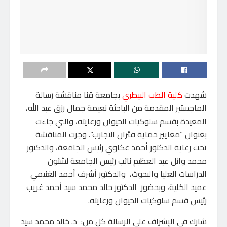
شهدت
كلية الطب البيطري
بجامعة قنا مناقشة رسالة
الماجستير المقدمة من الباحثة نعيمة جمال رزق عبد الله،
المعيدة بقسم سلوكيات الحيوان ورعايته، والتي جاءت
بعنوان “معايير حماية فئران التجارب”. وجرت المناقشة
تحت رعاية الدكتور أحمد عكاوي رئيس الجامعة، والدكتور
محمد وائل عبد العظيم نائب رئيس الجامعة لشئون
الدراسات العليا والبحوث، والدكتور أشرف أحمد الغنيمي
عميد الكلية، وبحضور الدكتور خالد محمد سيد أحمد غريب
رئيس قسم سلوكيات الحيوان ورعايته.
شارك في الإشراف على الرسالة كل من: د. خالد محمد سيد