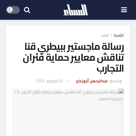
الرئيسية
تعليم
رسالة ماجستير ببيطري قنا
تناقش معايير حماية فئران
التجارب
بواسطة
عبدالرحمن أبوزكير
20 نوفمبر، 2025