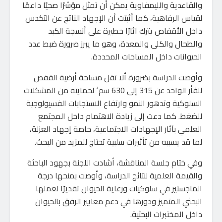
والقاعدية والليمفاوية يمكن أن تمثل مؤشرًا صحيًا داعمًا
لقياس الرفاهية، كما أثبتت أن الإجهاد الناتج عن التكدس
داخل الأقفاص يترك آثارًا خطيرة على أنسجة الكبد
والطحال والكلى والمعدة، وهو ما يبرز ضرورة ضبط عدد
الحيوانات داخل المساحات المحددة.
وأوصت الدراسة بضرورة ألا تقل مساحة أرضية القفص
للفأر الواحد عن 315 إلى 630 سم² لحمايته من المشكلات
السلوكية وتدهور النمو وارتفاع الاستجابات الفسيولوجية
للضغط. كما دعت إلى زيادة الاهتمام داخل المجتمع
العلمي بآثار الإجهادات الاجتماعية، خاصة إجهاد العزلة،
لما قد يسببه من تأثيرات سلبية تحتاج للمزيد من البحث.
وفي ختام جلسة المناقشة، أشادت اللجنة بجهود الباحثة
والقيمة العلمية لنتائج الدراسة، وأوصت بمنحها درجة
الماجستير في سلوكيات ورعاية الحيوان تقديرًا لعملها
البحثي المتميز ودورها في دعم معايير الرفق بالحيوان
داخل المختبرات البحثية.