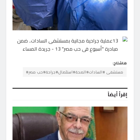
هاشتاج:
مستشفى #السادات#الصحة#استئصال#جراحة#حب مصر#
إقرأ أيضاً