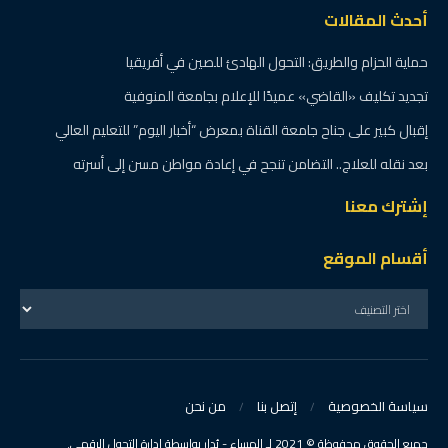
أحدث المقالات
حماية الحزام والطريق: التحول الهادئ للصين في أفريقيا
تجديد تكليف «القاضي» عميدًا للإعلام بجامعة المنوفية
إقبال كبير على جناح جامعة القناة بمعرض “أخبار اليوم” للتعليم العالي
بعد نقله للعلاج.. التضامن تنجح في إعادة مواطن مسن إلى أسرته
إشترك معنا
أقسام الموقع
سياسة الخصوصية
إتصل بنا
من نحن
جميع الحقوق محفوظة © 2021 لـ المساء - يُدار بواسطة إدارة التحول الرقمي.