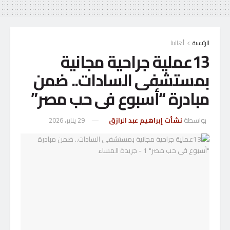
الرئيسية
أهالينا
13عملية جراحية مجانية
بمستشفى السادات.. ضمن
مبادرة “أسبوع فى حب مصر”
بواسطة
نشأت إبراهيم عبد الرازق
29 يناير، 2026