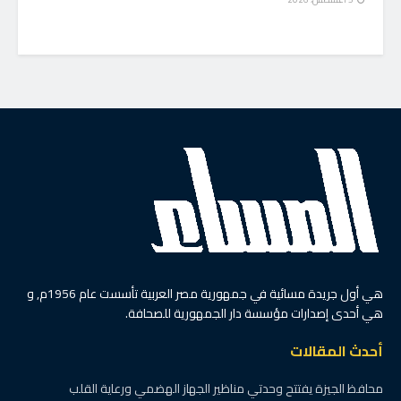
الرئيسية
تعليم
الزقازيق تزف كوكبة من
أطباء المستقبل.. احتفالية
مهيبة لتخريج الدفعة 51
د. خالد الدرندلي: نُعد كوادر طبية على أعلى مستوى
لمواكبة التطورات العالمية وخدمة المنظومة الصحية
بواسطة
عبدالعاطى محمد
12 فبراير، 2026