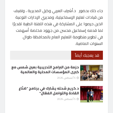
جاء ذلك بحضور د.أشرف العربي وكيل المديرية ، ولفيف
من قيادات تعليم الإسماعيلية، ومديري الإدارات النوعية
الذين حرصوا على المشاركة في هذه اللفتة الطيبة تقديرًا
لما قدمه إسماعيل محسن من جهود مخلصة أسهمت
في تطوير منظومة التعليم العام بالمحافظة طوال
السنوات الماضية.
قد يعجبك أيضاً
حزمة من البرامج التدريبية بعين شمس مع
كبرى المؤسسات المحلية والعالمية
5 أغسطس، 2026
د.كريم شحته يشارك في برنامج “صُنّاع
القادة والتواصل الفعّال”
5 أغسطس، 2026